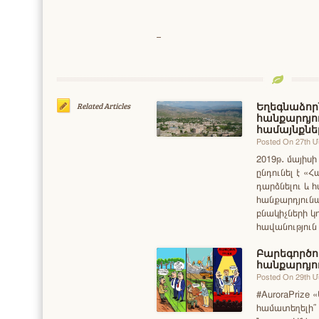
Եղեգնաձոր
Related Articles
հանքարդյո
համայնքնե
Posted On 27th 
2019թ․ մայիս
ընդունել է 
դարձնելու և
հանքարդյունա
բնակիչների կ
հավանությու
Բարեգործու
հանքարդյո
Posted On 29th 
#AuroraPrize 
համատեղելի՞ 