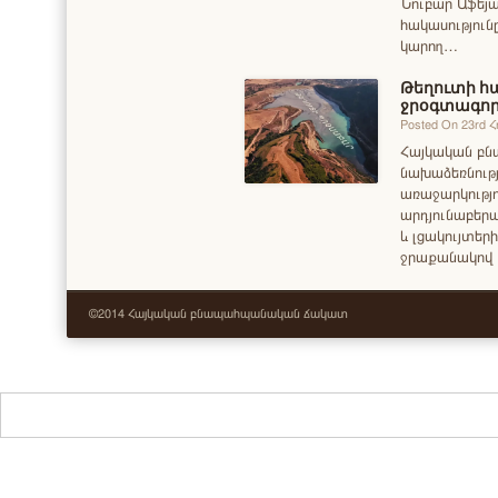
Նուբար Աֆեյ
հակասությունը
կարող…
Թեղուտի հ
ջրօգտագոր
Posted On 23rd 
Հայկական բ
նախաձեռնությ
առաջարկությո
արդյունաբեր
և լցակույտեր
ջրաքանակով 
©2014 Հայկական բնապահպանական ճակատ