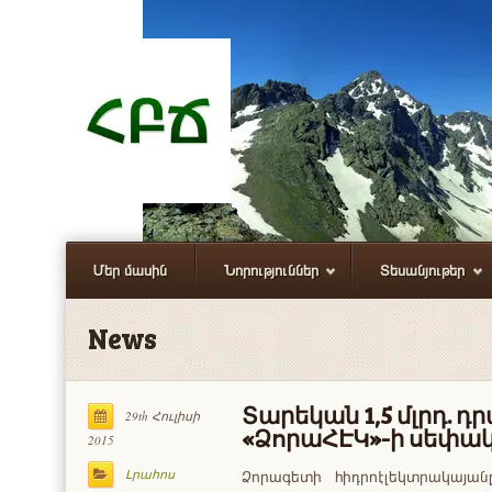
Մեր մասին
Նորություններ
Տեսանյութեր
News
Տարեկան 1,5 մլրդ. դր
29th Հուլիսի
«ՁորաՀԷԿ»-ի սեփա
2015
Ձորագետի հիդրոէլեկտրակայան
Լրահոս