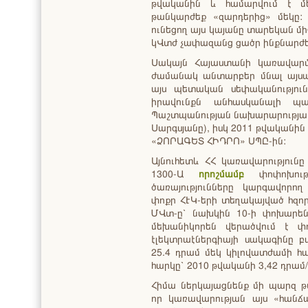
թվականին և համարվում է մ
թանկարժեք «զարդերից» մեկը: 
ունեցող այս կայանը տարեկան մի
կՎտժ չափազանց ցածր ինքնարժե
Սակայն Հայաստանի կառավարմ
ժամանակ անտարբեր մնալ այս
այս պետական սեփականությու
իրավունքն անհասկանալի պա
Պաշտպանության նախարարության
Սարգսյանը), իսկ 2011 թվականին
«ՁՈՐԱԳԵՏ ՀԻԴՐՈ» ՍՊԸ-ին:
Այնուհետև ՀՀ կառավարություն
1300-Ա
որոշմամբ
փոփոխությ
ծառայությունները կարգավորող
փոքր ՀԷԿ-երի տեղակայված հզոր
ՄՎտ-ը՝ նախկին 10-ի փոխարեն, 
մեխանիկորեն վերածվում է փ
էլեկտրաէներգիայի սակագինը բ
25.4 դրամ մեկ կիլովատժամի հ
հարկը՝ 2010 թվականի 3,42 դրա
Հիմա ներկայացնենք մի պարզ թ
որ կառավարության այս «հանճա