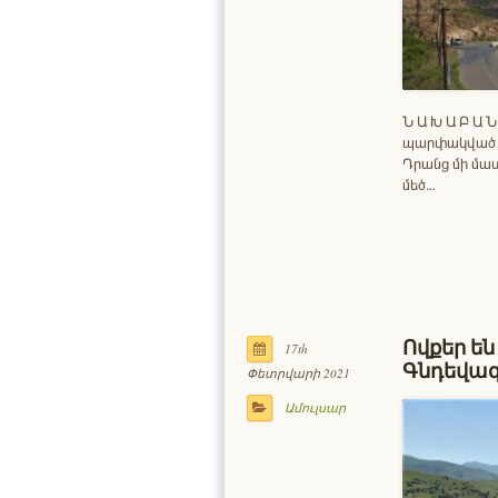
Ն Ա Խ Ա Բ Ա 
պարփակված ե
Դրանց մի մասը
մեծ…
Ովքեր ե
17th
Գնդեվազ
Փետրվարի 2021
Ամուլսար