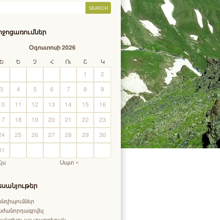
իջոցառումներ
Օգոստոսի 2026
Ե
Ե
Չ
Հ
Ու
Շ
Կ
1
2
3
4
5
6
7
8
9
10
11
12
13
14
15
16
17
18
19
20
21
22
23
24
25
26
27
28
29
30
31
Հլս
Սպտ »
եսանյութեր
նդիպումներ
աժանորդագրվել
ակցելու այլ տարբերակ