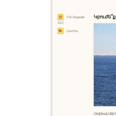
Կբուժե՞ք
17th Մարտի
2021
Լրահոս
Հեղինակ Անի