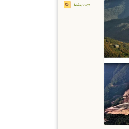
Ամուլսար