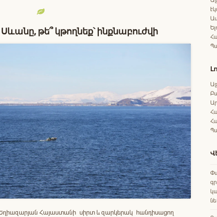
Էկ
Աս
Ել
 Սևանը, թե՞ կթողնեք՝ ինքնաբուժվի
Հա
Պ
Լ
Աջ
Բ
Ա
Հա
Հա
Պ
Վ
Փա
գ
կա
ն
 Եղիազարյան Հայաստանի սիրտ և զարկերակ հանդիսացող