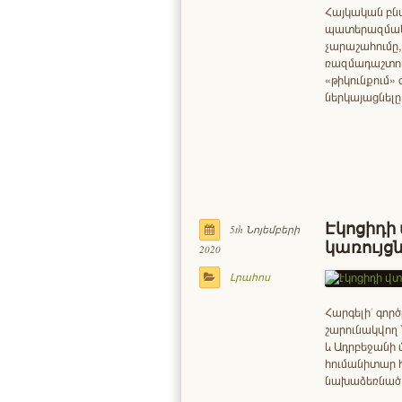
Հայկական բն
պատերազմակա
չարաշահումը,
ռազմադաշտում
«թիկունքում
ներկայացնելը
Էկոցիդի
5th Նոյեմբերի
կառույց
2020
Լրահոս
Հարգելի՛ գոր
շարունակվող
և Ադրբեջանի 
հումանիտար հ
նախաձեռնած