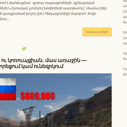
Ցա
նում է ճահճացման՝ գլոբալ տաքացումների, կլիմայական
տա
ների և մշտական չլուծվող խնդիրների պատճառով։ Սևանա լիճը
բն
ին քաղցրահամ խոշոր լիճ է Գեղարքունիքի մարզում՝ ծովի
զգ
 մոտ…
մ
Կարդալ ավելին
Լի
շա
պ
Ա
 ու կոռուպցիան․ մաս առաջին —
հա
րեցում կամ ունեզրկում
Ն
խն