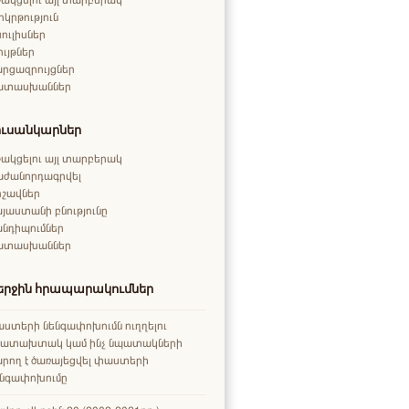
ոկրթություն
ուլիսներ
ույթներ
րցազրույցներ
ատասխաններ
ուսանկարներ
ակցելու այլ տարբերակ
աժանորդագրվել
րշավներ
յաստանի բնությունը
նդիպումներ
ատասխաններ
երջին հրապարակումներ
ստերի նենգափոխումն ուղղելու
րատախտակ կամ ինչ նպատակների
րող է ծառայեցվել փաստերի
ենգափոխումը