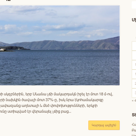
Մ
ի սկզբներին, երբ Սևանա լճի մակարդակն իջել էր մոտ 18 մ-ով,
 ջրի նախկին ծավալի մոտ 37%-ը, իսկ նրա էկոհամակարգը
« 
 չափազանց աղետալի և մեծ փոփոխությունների, երկրի
ւնը ստիպված էր վերանայել լճից բաց…
Տ
Հա
Կարդալ ավելին
Բ
Աջ