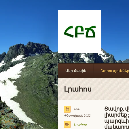
Մեր մասին
Նորություննե
Լրահոս
Ցավոք, վ
16th
լիարժեք
Փետրվարի 2022
պարգևից
Լրահոս
մակարդ