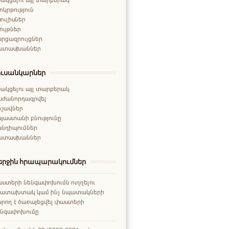
ոկրթություն
ուլիսներ
ույթներ
րցազրույցներ
ատասխաններ
ուսանկարներ
ակցելու այլ տարբերակ
աժանորդագրվել
րշավներ
յաստանի բնությունը
անդիպումներ
ատասխաններ
երջին հրապարակումներ
ստերի նենգափոխումն ուղղելու
րատախտակ կամ ինչ նպատակների
րող է ծառայեցվել փաստերի
ենգափոխումը