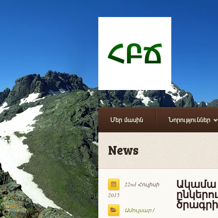
Մեր մասին
Նորություններ
News
Ակամա մ
22nd Հուլիսի
ընկերո
2015
ծրագրի
Ամուլսար
/