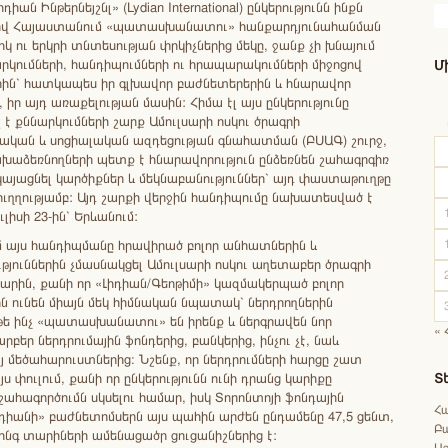
դիան Ինթերնեյշնլ» (Lydian International) ընկերությունն ինքն
լով Հայաստանում «պատասխանատու» հանքարդյունահանման
ու երկրի տնտեսության փրկիչներից մեկը, ջանք չի խնայում
րկումների, հանդիպումների ու հրապարակումների միջոցով
Մ
որին՝ հատկապես իր գլխավոր բաժնետերերին և հնարավոր
 իր այդ առաքելության մասին: Հիմա էլ այս ընկերությունը
է քննարկումների շարք Ամուլսարի ոսկու ծրագրի
ան և սոցիալական ազդեցության գնահատման (ԲՍԱԳ) շուրջ,
ախաձեռնողների պետք է հնարավորություն ընձեռնեն շահագրգիռ
կայացնել կարծիքներ և մեկնաբանություններ՝ այդ փաստաթուղթը
ուղղությամբ: Այդ շարքի վերջին հանդիպումը նախատեսված է
լիսի 23-ին՝ Երևանում:
ւմ այս հանդիպմանը հրավիրած բոլոր անհատներին և
յուններին չմասնակցել Ամուլսարի ոսկու աղետաբեր ծրագրի
արին, քանի որ «Լիդիան/Գեոթիմի» կազմակերպած բոլոր
ն ունեն միայն մեկ հիմնական նպատակ՝ ներդրողներին
 թե ինչ «պատասխանատու» են իրենք և ներգրավեն նոր
« 
րբեր ներդրումային ֆոնդերից, բանկերից, ինչու չէ, նաև
 մեծահարուստներից։ Նշենք, որ ներդրումների հարցը շատ
այս փուլում, քանի որ ընկերությունն ունի դրանց կարիքը
Տ
ահագործումն սկսելու համար, իսկ Տորոնտոյի ֆոնդային
Հ
իդիանի» բաժնետոմսերն այս պահին արժեն ընդամենը 47,5 ցենտ,
Բ
հինգ տարիների ամենացածր ցուցանիշներից է:
Աջ