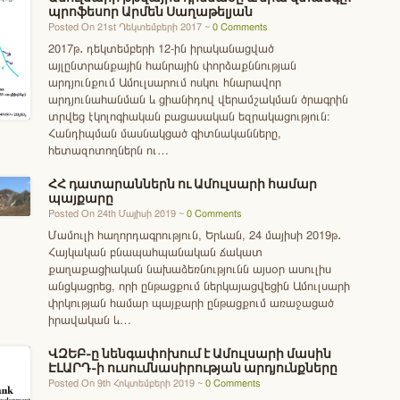
պրոֆեսոր Արմեն Սաղաթելյան
Posted On 21st Դեկտեմբերի 2017 ~
0 Comments
2017թ․ դեկտեմբերի 12-ին իրականացված
այլընտրանքային հանրային փորձաքննության
արդյունքում Ամուլսարում ոսկու հնարավոր
արդյունահանման և ցիանիդով վերամշակման ծրագրին
տրվեց էկոլոգիական բացասական եզրակացություն։
Հանդիպման մասնակցած գիտնականները,
հետազոտողներն ու…
ՀՀ դատարաններն ու Ամուլսարի համար
պայքարը
Posted On 24th Մայիսի 2019 ~
0 Comments
Մամուլի հաղորդագրություն, Երևան, 24 մայիսի 2019թ․
Հայկական բնապահպանական ճակատ
քաղաքացիական նախաձեռնությունն այսօր ասուլիս
անցկացրեց, որի ընթացքում ներկայացվեցին Ամուլսարի
փրկության համար պայքարի ընթացքում առաջացած
իրավական և…
ՎԶԵԲ-ը նենգափոխում է Ամուլսարի մասին
ԷԼԱՐԴ-ի ուսումնասիրության արդյունքները
Posted On 9th Հոկտեմբերի 2019 ~
0 Comments