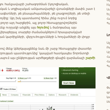
սկու հանքավայրի շահագործման էկոլոգիական,
Էկ
ան և սոցիալական անկառավարելի վտանգների մասին շատ է
Աս
նագետների, թե բնապահպանների, թե լրագրողների, թե տեղի
Ել
ողմից: Այդ իսկ պատճառով հիմա չենք ուզում նորից
Հա
ոլոր այդ հարցերին, այլ բոլոր հետաքրքրվողներին
Պ
ենք ուղղակի անցնել այս
հղումով
և ծանոթանալ այս
վերաբերյալ տարբեր ժամանակներում հրապարակված
Լ
 կարծիքների, վերլուծությունների և հոդվածների մի փոքր
Աջ
Բ
տով մենք կներկայացնենք նաև մի շարք հետաքրքիր փաստեր
Ա
կերության պատմությունից՝ կապված հատկապես Տորոնտոյի
Հա
սայում այս ընկերության արժեթղթերի գնային զարմանալի
շարժի
Հ
Պ
Վ
Փա
գ
կա
ն