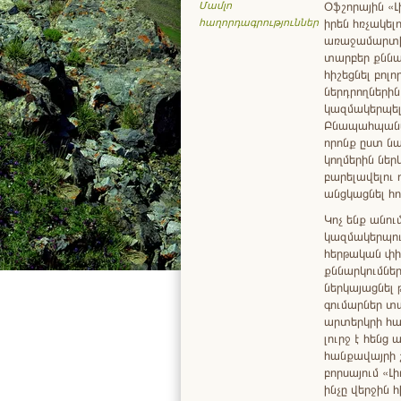
Օֆշորային «Լի
Մամլո
իրեն հռչակե
հաղորդագրություններ
առաջամարտիկ 
տարբեր քննա
հիշեցնել բոլ
ներդրողներին,
կազմակերպել 
Բնապահպանակ
որոնք ըստ ն
կողմերին ներ
բարելավելու 
անցկացնել հու
Կոչ ենք անո
կազմակերպութ
հերթական փի
քննարկումներ
ներկայացնել
գումարներ տա
արտերկրի հայ
լուրջ է հենց 
հանքավայրի շ
բորսայում «Լ
ինչը վերջին 