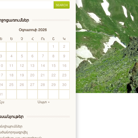
իջոցառումներ
Օգոստոսի 2026
Ե
Ե
Չ
Հ
Ու
Շ
Կ
1
2
3
4
5
6
7
8
9
10
11
12
13
14
15
16
17
18
19
20
21
22
23
24
25
26
27
28
29
30
31
Հլս
Սպտ »
եսանյութեր
անդիպումներ
աժանորդագրվել
ակցելու այլ տարբերակ