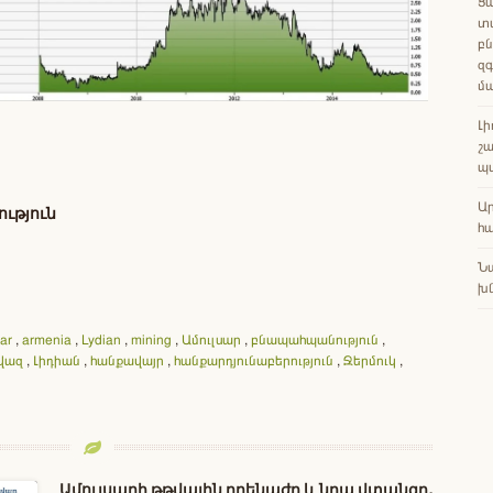
Ցա
տ
բն
զգ
մ
Լի
շա
պ
Ա
ւթյուն
հա
Ն
խն
ar
,
armenia
,
Lydian
,
mining
,
Ամուլսար
,
բնապահպանություն
,
վազ
,
Լիդիան
,
հանքավայր
,
հանքարդյունաբերություն
,
Ջերմուկ
,
Ամուլսարի թթվային դրենաժը և նրա վտանգը․