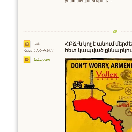
բնապահպանության և…
ՀԲՃ-ն կոչ է անում մերժ
28th
հետ կապված քննարկու
Հոկտեմբերի 2014
Ամուլսար