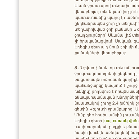
Սևան ջրատարով տեղափոխվող 
վերաբերյալ տեղեկատվությու
պատասխանից պարզ է դառնում
ընդհանրապես ջուր չի տեղափոխ
տեղափոխված ջրի քանակի և գ
ջրաղբյուրների՝ Սևանա լիճ 
չի իրականացվում։ Սակայն, զա
Եղեգիս գետ այդ նույն ջրի մ
քանակների վերաբերյալ։
3․
Նշված է նաև, որ տեսանյու
ջրօգտագործողների ընկերությ
բացառապես ոռոգման կարիքն
պահանջարկը կազմում է շուրջ 2
խմ/վրկ) թողնվում է որպես ս
բնապահպանական խնդիրների 
նպատակով շուրջ 2.4 խմ/վրկ ջո
գետին Կեչուտի ջրամբարից` Ար
Մենք դեռ հուլիս ամսին լուսան
Եղեգիս գետի
խայտառակ վիճ
սանիտարական թողքի և բնապ
մասին խոսելն առնվազն ծիծաղ
կարիքների համար օգտագործել