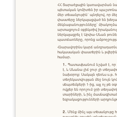
ՀՀ Տարածքային կառավարման նա
պետական կոմիտեն իր պաշտոնակ
մեր տեսանյութին՝ պնդելով, որ մ
փաստերը ներկայացված են խեղաթ
մեկնաբանությունները` միակողմա
արտացոլում օբյեկտիվ իրականութ
ներկայացրել է Արփա-Սևան թունել
պատճառները, որոնց ամբողջությ
Հնարավորինս կարճ անդրադառն
հակասական փաստերին և թվերին,
համար․
1․
Պատասխանում նշված է, որ ս
է, և Սևանա լիճ ջուր չի տեղա
նախօրոք։ Սակայն դեռևս ս․թ․ 
տեղեկատվության մեջ նույն կոմի
սեպտեմբերի 1-ից, այլ ոչ թե օ
ովքեր են որոշում ջրի տեղափ
տարիների, և ինչ մասնագիտակ
եզրակացությունների արդյունքո
2․
Մենք մինչ այս տեսանյութը 
ուղարկել ջրային տնտեսությ