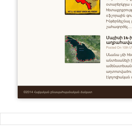
օտարերկրյա տ
հետաքրքրությ
օֆշորային գո
Ինթերնեյշնալ 
շահագործել…
Մայիսի 14
աղբահավ
Posted On 10th 
Սևանա լճի հ
անտեսանելի 
ամենատեսանե
աղտոտվածությ
էկոլոգիական 
©2014 Հայկական բնապահպանական ճակատ