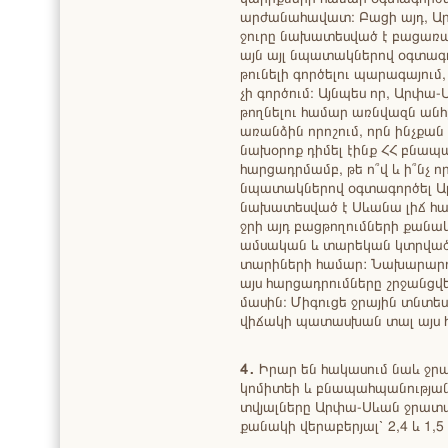
արժանահավատ։ Բացի այդ, Ա
ջուրը նախատեսված է բացառապ
այն այլ նպատակներով օգտագո
թունելի գործելու պարագայու
չի գործում։ Այնպես որ, Արփա
թողնելու համար առնվազն անհ
առանձին որոշում, որն ինչքան
նախօրոք դիմել էինք ՀՀ բնա
հարցադրմամբ, թե ո՞վ և ի՞նչ որ
նպատակներով օգտագործել Ար
նախատեսված է Սևանա լիճ հաս
ջրի այդ բացթողումների քանա
ամսական և տարեկան կտրված
տարիների համար: Նախարարո
այս հարցադրումները շրջանցվե
մասին։ Միգուցե ջրային տնտե
վիճակի պատասխան տալ այս 
4․
Իրար են հակասում նաև ջր
կոմիտեի և բնապահպանությա
տվյալները Արփա-Սևան ջրատա
քանակի վերաբերյալ՝ 2,4 և 