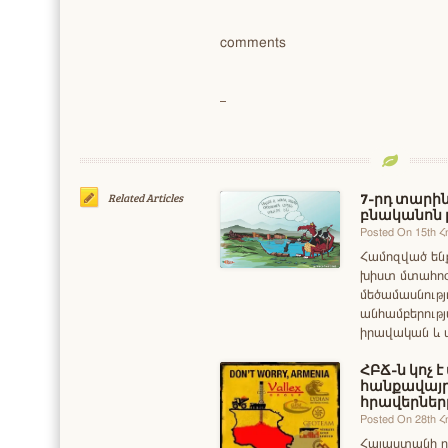
comments
7-րդ տարին
Related Articles
բնականոն 
Posted On 15th 
Համոզված են
խիստ մտահոգվ
մեծամասնությ
անհամբերությ
իրավական և 
ՀԲՃ-ն կոչ է
հանքավայր
հրավերներ
Posted On 28th 
Հայաստանի ը