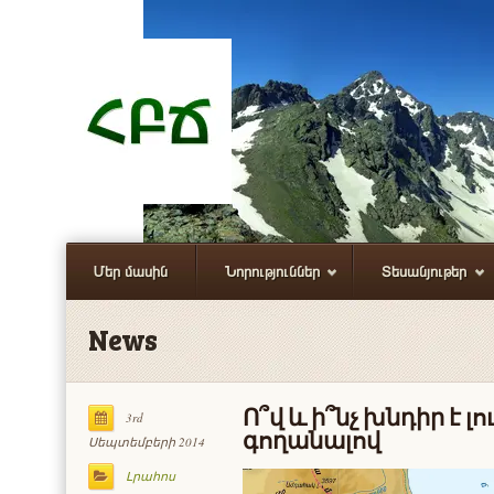
Մեր մասին
Նորություններ
Տեսանյութեր
News
Ո՞վ և ի՞նչ խնդիր է լ
3rd
գողանալով
Սեպտեմբերի 2014
Լրահոս