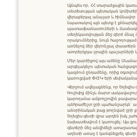
Այնպես որ, ՀՀ տարածքային կառ
տնտեսության պետական կոմիտեի հ
վերաբերյալ անաչառ և հիմնավոր 
նպատակով այն պետք է քննարկել 
պատասխանատուների և մասնագետ
տեղեկատվության մեջ զերծ մնալ
որակումներից, նույն հաջողությամ
առնելով մեր վերոնշյալ փաստերն
ստորերկրյա ջրային պաշարների
Մեր կարծիքով այս ամենը Սևանա
արգելակելու պետական հանցագո
կազմում ընդամենը, որից օգտվու
կառուցված ՓՀԷԿ-երի սեփականա
Վերջում ավելացնենք, որ Եղեգիս
հուլիսից մինչև մարտ սակավաջուր
կարողանա ամբողջովին բավարար
անհրաժեշտ ջրի պահանջարկն՝ ա
անօրինական բաց թողնված ջրի քա
Եղեգիս գետի վրա արդեն իսկ շահագ
նախատեսվում է կառուցել: Այս ց
գետերի մեջ անվիճելի առաջատարն
աղետի առաջ է կանգնեցրել գետի