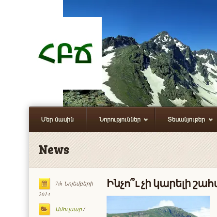
Մեր մասին
Նորություններ
Տեսանյութեր
News
Ինչո՞ւ չի կարելի շա
7th Նոյեմբերի
2014
Ամուլսար
/