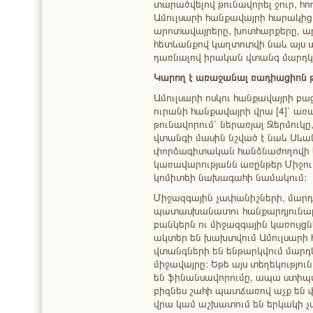
տարածվելով թունավորել ջուր, հո
Ամուլսարի հանքավայրի հարակից
արոտավայրերը, խոտհարքերը, արտ
հետևանքով կաղտոտվի նաև այս 
դառնալով իրական վտանգ մարդկ
Կարող է առաջանալ ռադիացիոն 
Ամուլսարի ոսկու հանքավայրի բա
ուրանի հանքավայրի վրա [4]՝ ա
թունավորում՝ ներառյալ Ջերմուկը
վտանգի մասին նշված է նաև Սև
փորձագիտական հանձնաժողովի ե
կառավարությանն առընթեր Միջո
կոմիտեի նախագահի նամակում:
Միջազգային չափանիշների, մարդ
պատասխանատու հանքարդյունաբ
բանկերն ու միջազգային կառույցն
ակտեր են խախտվում Ամուլսարի հ
վտանգների են ենթարկվում մարդկ
միջավայրը: Եթե այս տեղեկությու
են ֆինանսավորումը, ապա ստիպվ
բիզնես շահի պատճառով աչք են
վրա կամ աշխատում են երկակի չ