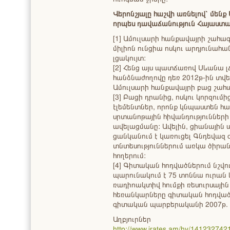
Վերոնշյալը հաշվի առնելով՝ մենք
որպես դավաճանություն Հայաստ
[1] Ամուլսարի հանքավայրի շահա
միլիոն ունցիա ոսկու արդյունահ
լցակույտ:
[2] Հենց այս պատճառով Սևանա
հանձնաժողովը դեռ 2012թ-ին տվ
Ամուլսարի հանքավայրի բաց շա
[3] Բացի դրանից, ոսկու կորզու
էլեմենտներ, որոնք կնպաստեն հ
սրտանոթային հիվանդություններ
ավելացմանը: Ավելին, ցիանային
ցանկանում է կառուցել Գնդեվազ 
տնտեսություններում առկա ծիրան
հողերում:
[4] Գիտական հոդվածներում նշվու
պարունակում է 75 տոննա ուրան 
ռադիոակտիվ հումքի ռեսուրսային
հեռանկարները գիտական հոդված,
գիտական պարբերականի 2007թ. 6
Աղբյուրներ
http://www.irates.am/hy/141232742