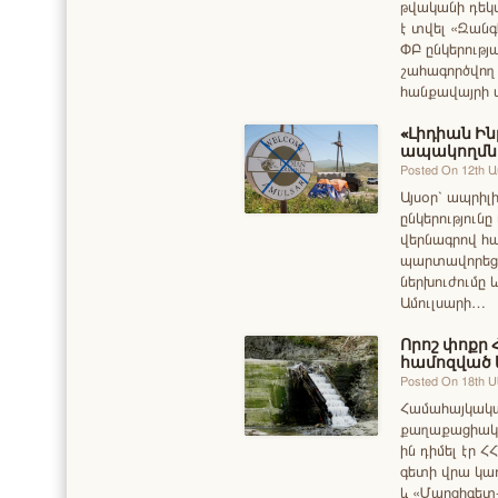
թվականի դեկտ
է տվել «Զանգ
ՓԲ ընկերությ
շահագործվող
հանքավայրի 
«Լիդիան Ին
ապակողմնո
Posted On 12th 
Այսօր՝ ապրիլի
ընկերությունը
վերնագրով հ
պարտավորեցն
ներխուժումը
Ամուլսարի…
Որոշ փոքր 
համոզված ե
Posted On 18th 
Համահայկակ
քաղաքացիական
ին դիմել էր
գետի վրա կա
և «Մարցիգետ