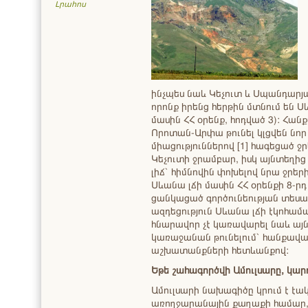
Լրահոս
ինչպես նաև Կեչուտ և Սպանդարյ
որոնք իրենց հերթին մտնում են 
մասին ՀՀ օրենք, հոդված 3): Հա
Որոտան-Արփա թունել կլցվեն նո
միացություններով [1] հագեցած 
Կեչուտի ջրամբար, իսկ այնտեղից
լիճ` հիմնովին փոխելով նրա ջրեր
Սևանա լճի մասին ՀՀ օրենքի 8-րդ
ցանկացած գործունեության տեսա
ազդեցություն Սևանա լճի էկոհամա
հնարավոր չէ կառավարել նաև այն 
կառաջանան թունելում` հանքավ
աշխատանքների հետևանքով:
Եթե շահագործվի Ամուլսարը, կար
Ամուլսարի նախագիծը կրում է էա
առողջարանային քաղաքի համար, ո