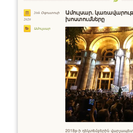
Ամուլսար․ կառավարութ
20th Օգոստոսի
խոստումները
2020
Ամուլսար
2018թ-ի դեկտեմբերին վարչապետը