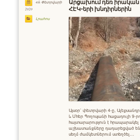
Արցախում դեռ իրական լ
4th Փետրվարի
ՀԷԿ-երի խնդիրներին
2020
Լրահոս
Այսօր՝ փետրվարի 4-ը, Ալեքսանդր
և Մհեր Պողոսյանի հացադուլի 9-
հայտարարություն է հրապարակել 
աշխատանքները դադարեցված են 
սեղմ ժամկետներում ստեղծել…