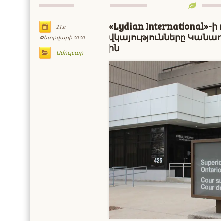
«Lydian International»
21st
վկայությունները Կանա
Փետրվարի 2020
ին
Ամուլսար