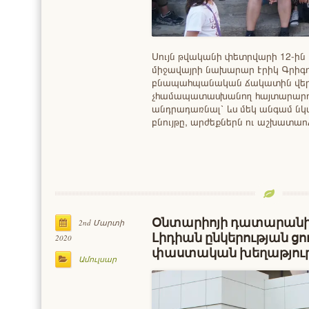
Սույն թվականի փետրվարի 12-ին 
միջավայրի նախարար Էրիկ Գրիգ
բնապահպանական ճակատին վերա
չհամապատասխանող հայտարարութ
անդրադառնալ՝ ևս մեկ անգամ նկա
բնույթը, արժեքներն ու աշխատա
Օնտարիոյի դատարանին
2nd Մարտի
Լիդիան ընկերության ցո
2020
փաստական խեղաթյուր
Ամուլսար