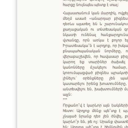
հարցը նույնպես պետք է տալ:
Հայաստանում կան մարդիկ, ովքե
մեղմ ասած «անարդար բիզնես
դեռևս այստեղ են և շարունակու
քաղաքական ու տնտեսական գո
նկատի ունենալ հանքարդյունա
վտանգը, որն առկա է բոլոր եր
Իրատեսակա՞ն է արդյոք, որ իս
բնապահպանական նորմերը, ո
վերաբաշխվեն, որ հավասար բիզն
կարող եք տարիներ ծախսել լ
կանոնները մշակելու համար
կոռումպացված բիզնես պրակտ
լինելու՝ օրենքները չեն պահ
կատարելու իրենց խոստումները
անտեսվելու են, խախտումների մա
այլն:
***
Որքանո՞վ է կարևոր այն էակների
հետո: Արդյոք մենք պե՞տք է
չնայած նրանք դեռ չեն ծնվել, 
կարևո՞ր են, թե ոչ: Սրանք փաստ
են: Արդյոք պե՞տք է հիմնովին