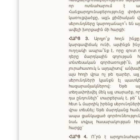
որ ոտնահարում է ապա
Հանքարդյունաբերությունը փոխ
կառուցվածքը, այլև քիմիական 
սերունդները կարողանալո՞ւ են ա
ավելի խորքային մի հարցի:
ՀԱՐՑ 3.
Արդյո՞ք հողն ինքը
կարգավիճակ ունի, այսինքն ինչ
ուղղակի ապրա՞նք է, որը զուտ 
դերը մարդկային գոյության
տնտեսական գործառույթի՞ն, 
յուրահատուկ և այդպիսով՝ անխախ
այս հողի վրա ոչ թե դարեր, ա
սերունդների կյանքն էլ պատկ
հազարամյակներով: Եթե ա
տեղափոխվել մեկ այլ տարածք, որ
դա ընդունելի՞ տարբերակ է, թե՞
հետ և մարդիկ իրենց սերունդների
վրա տեսնել: Եթե մարդկանց համար
ապա ցանկացած գործունեություն,
նաև տվյալ հասարակության հիմ
հարցը՝
ՀԱՐՑ 4.
Ո՞րն է արդյունահար