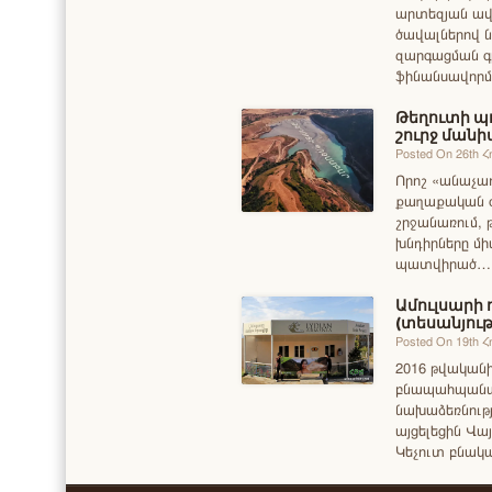
արտեզյան ավ
ծավալներով 
զարգացման գ
ֆինանսավորմ
Թեղուտի պ
շուրջ մանի
Posted On 26th Հ
Որոշ «անաչառ
քաղաքական գո
շրջանառում,
խնդիրները միա
պատվիրած…
Ամուլսարի
(տեսանյութ
Posted On 19th 
2016 թվականի
բնապահպանա
նախաձեռնությ
այցելեցին Վա
Կեչուտ բնակ