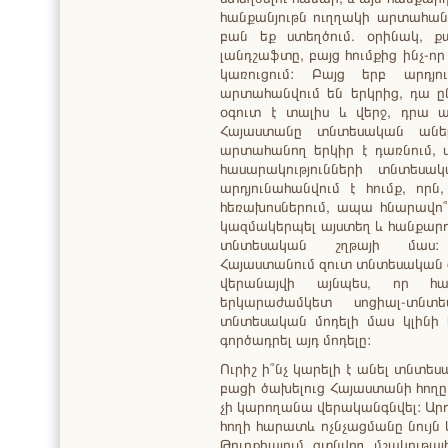
հանքանյութն ուղղակի արտահանվ
բան եք ստեղծում. օրինակ, ք
լանդշաֆտը, բայց հումքից ինչ-որ
կառուցում: Բայց երբ արդյո
արտահանվում են երկրից, դա 
օգուտ է տալիս և վերջ, դրա 
Հայաստանը տնտեսական անելա
արտահանող երկիր է դառնում, ս
հասարակությունների տնտեսա
արդյունահանվում է հումք, որն
հեռախոսներում, ապա հնարավո
կազմակերպել այստեղ և հանքարդյ
տնտեսական շղթայի մաս: Ա
Հայաստանում զուտ տնտեսական գո
վերանայվի այնպես, որ հանք
երկարաժամկետ սոցիալ-տնտ
տնտեսական մոդելի մաս կլինի հ
գործադրել այդ մոդելը:
Ուրիշ ի՞նչ կարելի է անել տնտե
բացի ծախելուց Հայաստանի հողը 
չի կարողանա վերականգնվել: Արդ
հողի հարատև ոչնչացմանը նույն 
Թուրքիայում գտնվող մշակութայ