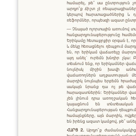
համարել, թե՞ սա ընտրություն չ
արդյո՞ք ճիշտ չէ ռեպարացիաներ
կերպով հարստացածներից և 
ռեֆորմներ, որպեսզի ազատ ընտր
— Չնայած ոլորտային առումով տ
հանքարդյունաբերությունը համե
Երիկամը հետաքրքիր օրգան է, որ
և մեկը հեռացնելու դեպքում մար
են, որ երիկամ վաճառելը մարդու
այդ անել՝ ուրեմն խնդիր չկա: 
տեսնում ենք, որ երիկամներ վա
նույնիսկ միջին խավի անհ
վաճառողներն աղքատության մ
մարդիկ նույնպես երբեմն հրաժա
սակայն նրանք դա ոչ թե վաճա
հարազատներին: Երիկամներ վաճ
չեն լինում դրա առողջական հե
կայացնում են տնտեսական հ
Հանքարդյունաբերության դեպքում է
համայնքները, այն մարդիկ, ովքե
են իրենց ազատ կամքով, թե՞ անե
ՀԱՐՑ 2.
Արդյո՞ք ժամանակակից
հանքարդյունաբերությունն այնք