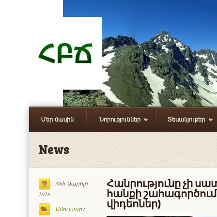
Մեր մասին
Նորություններ
Տեսանյութեր
News
Հանրությունը չի սա
30th Ապրիլի
հանքի շահագործումը
2018
վիդեոներ)
Ամուլսար
/