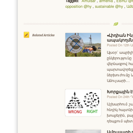
Tagged:
Amulsar
,
armenia
,
EBRD @
opposition @hy
,
sustainable @hy
,
Ամ
«Լիդիան Ին
Related Articles
ապակողմնո
Posted On 12th 
Այսօր՝ ապրիլի
ընկերությունը
վերնագրով հ
պարտավորեցն
ներխուժումը
Ամուլսարի…
Խորքային է
Posted On 24th 
Աշխարհում շա
հնդիկ հայտնի
խոսքերին, բա
դեպքում պետ
Ամուլսարի 