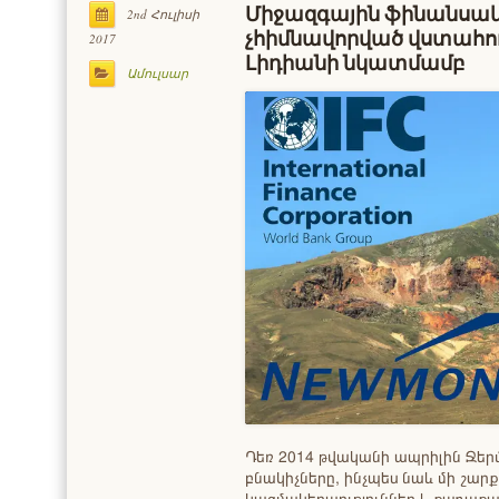
Միջազգային ֆինանսակա
2nd Հուլիսի
չհիմնավորված վստահու
2017
Լիդիանի նկատմամբ
Ամուլսար
Դեռ 2014 թվականի ապրիլին Ջեր
բնակիչները, ինչպես նաև մի շա
կազմակերպություններ և քաղաքա