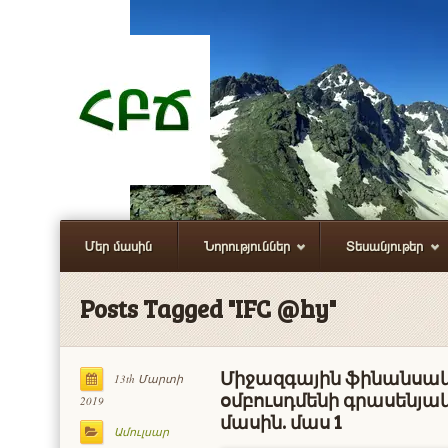
Մեր մասին
Նորություններ
Տեսանյութեր
Posts Tagged "IFC @hy"
Միջազգային ֆինանսա
13th Մարտի
օմբուսդմենի գրասենյա
2019
մասին. մաս 1
Ամուլսար