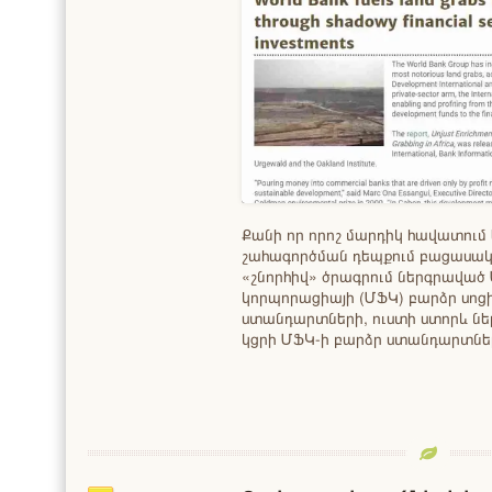
Քանի որ որոշ մարդիկ հավատում ե
շահագործման դեպքում բացասակ
«շնորհիվ» ծրագրում ներգրավա
կորպորացիայի (ՄՖԿ) բարձր ս
ստանդարտների, ուստի ստորև ներ
կցրի ՄՖԿ-ի բարձր ստանդարտն