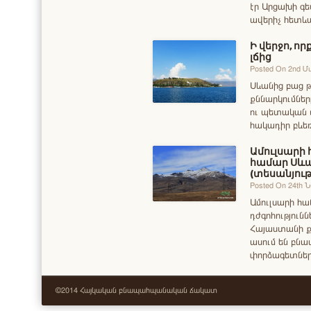
էր Արցախի գե
ավերիչ հետևա
Ի վերջո, ո
լճից
Posted On 2nd 
Սևանից բաց թ
քննարկումները
ու պետական 
հակադիր բևեռ
Ամուլսարի 
համար Սևա
(տեսանյութ
Posted On 24th 
Ամուլսարի հա
դժգոհությունն
Հայաստանի ք
ասում են բն
փորձագետներ
©2014 Հայկական բնապահպանական ճակատ