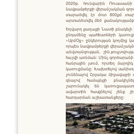
2020թ. հունվարին Ռուսասա
նավթամթերքի վերամշակման գոր
տարածվել էր մոտ 800քմ տար
արտանետվել մեծ քանակությամբ 
Եղվարդ քաղաքի Նատի բնակելի 
ընդամենը պահեստների կառուցմ
«ԱրմՕյլ» ընկերության կողմից 
որպես նավթամթերքի վերամշակ
անվտանգության, շին.թույլտվո
հաշվի առնման։ Մինչ գործարանի
հանրային լսում, որտեղ մարդի
կառուցմանը։ Խախտելով սանիտա
չունենալով Շրջակա միջավայրի 
գնալով համայնքի բնակիչն
շարունակել են կառուցապատ
ավարտին հասցնելով շենք շի
հարդարման աշխատանքերը: