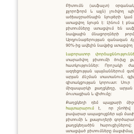
Բիտումն (ասֆալտ) օրգանակա
քլորոֆորմ և այլն) լուծվող 
ածխաջրածնային նյութերի կամ
ստացվող նյութն է։ Լինում է 
բիտումները ստացվում են ասֆա
նավթային մնացորդների թոր
Արդյունաբերության զանազան ճյ
90%-ից ավելին նավթից ստացվող
Լաբորատոր փորձաքննությունն
տարածվող բիտումի ծուխը ք
հատկություններ։ Որոշակի
ազդեցության պայմաններում գտ
արյան ճնշման տատանում, գլխ
գիտակցության կորուստ։ Սուր 
միզապարկի քաղցկեղը, արյան 
մուտացիան և վիժումը։
Քաղցկեղի դեմ պայքարի միջազ
հայտարարում
է, որ շնոհիվ 
բավարար ապացույցներ այն մասի
բիտումի և քսայուղերի գործար
քաղցկեղածին հարուցիչներով
ստացված բիտումները մաքսիմալ 