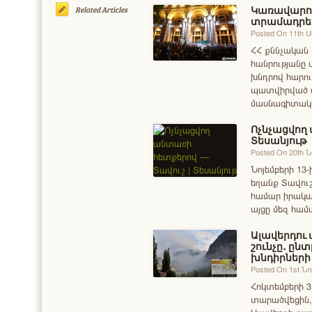
Կառավարու
Related Articles
տրամադրել 
Posted On 11th 
ՀՀ քննչական 
հանրությանը 
խնդրով հարու
պատվիրված մ
մասնագիտակա
Ոչնչացվող 
Տեսանյութ
Posted On 20th 
Նոյեմբերի 13-
եղանք Տավու
համար իրակա
այցը մեզ հա
Ալավերդու
շունչը․ ըն
խնդիրների
Posted On 1st Նո
Հոկտեմբերի 3
տարածվեցին, 