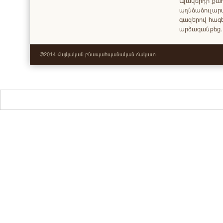
Ալավերդի քա
պղնձաձուլար
գազերով հագե
արձագանքեց
©2014 Հայկական բնապահպանական ճակատ