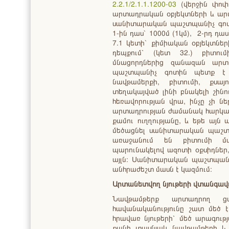
2.2.1/2.1.1.1200-03
(վերջին փոփո
արտադրական օբյեկտների և ար
սանիտարական պաշտպանիչ գոտի
1-ին դաս` 1000մ (1կմ), 2-րդ դա
7.1 կետի` քիմիական օբյեկտնե
դեպքում՝ (կետ 32.) բիտու
մնացորդներից զանազան արտ
պաշտպանիչ գոտին պետք է լի
նավթամերքի, բիտումի, քսայ
տեղակայված լինի բնակելի շինո
հեռավորության վրա, ինչը չի 
արտադրության ժամանակ հարկավո
քամու ուղղությանը, և եթե այ
մեծացնել սանիտարական պաշտպ
առաջանում են բիտումի մա
պարունակելով ազոտի օքսիդներ,
այլն։ Սանիտարական պաշտպանի
անհրաժեշտ մասն է կազմում։
Արտանետվող նյութերի վտանգավո
Նավթամթերք արտադրող ցա
հավանականությունը շատ մեծ 
հրավառ նյութերի՝ մեծ արագութ
քանի տասնյակ նավթամթերի և 