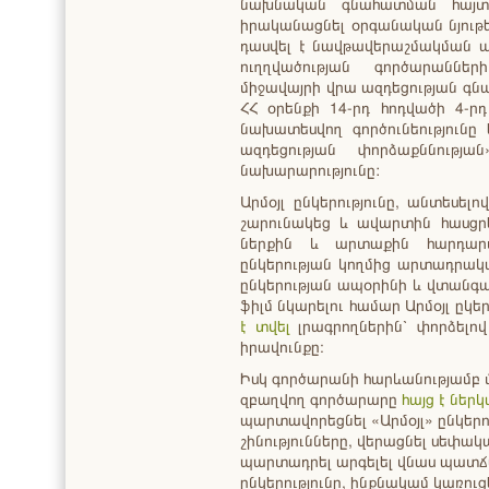
նախնական գնահատման հայտի
իրականացնել օրգանական նյութե
դասվել է նավթավերաշմակման ար
ուղղվածության գործարաննե
միջավայրի վրա ազդեցության գն
ՀՀ օրենքի 14-րդ հոդվածի 4-ր
նախատեսվող գործունեությունը
ազդեցության փորձաքննությա
նախարարությունը:
Արմօյլ ընկերությունը, անտեսե
շարունակեց և ավարտին հասցրեց
ներքին և արտաքին հարդարմ
ընկերության կողմից արտադրակա
ընկերության ապօրինի և վտանգա
ֆիլմ նկարելու համար Արմօյլ ըկե
է տվել
լրագրողներին՝ փորձել
իրավունքը։
Իսկ գործարանի հարևանությամբ 
զբաղվող գործարարը
հայց է ներ
պարտավորեցնել «Արմօյլ» ընկե
շինությունները, վերացնել սեփա
պարտադրել արգելել վնաս պատճառ
ընկերությունը, ինքնակամ կառու