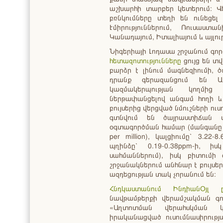
աշխարհի տարբեր կետերում։ Վե
բռնկումները տեղի են ունեցել
Էմիրություններում, Ռուսաստան
Կանադայում, Իտալիայում և այլու
Նիգերիայի Լոդասա շրջանում գո
հետազոտությունները
ցույց են տ
բարձր է լինում մագնեզիումի, 
դրանք գերազանցում են Առ
կազմակերպության կողմից
ներթափանցելով անգամ հողի և խ
բույսերից վերցված նմուշների ու
գտնվում են ծայրաստիճան
օգտագործման համար (մանգանը 
per million), կալցիումը՝ 3.22-
պղինձը՝ 0.19-0.38ppm-ի, իս
սահմաններում), իսկ բիտում
շրջանակներում անհնար է բույսեր
ազդեցության տակ չորանում են։
Հնդկաստանում ԻնդիանՕյլ ըն
նավթամթերքի վերամշակման գո
«Աղտոտման վերահսկման կ
իրականացված ուսումնասիրությա