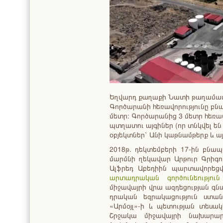
Եղվարդ քաղաքի Նատի թաղամասու
Գործարանի հեռավորությունը բնա
մետր։ Գործարանից 3 մետր հեռավ
պտղատու այգիներ (որ տնկվել են
օբյեկտներ՝ Անի կաթնամթերք և այ
2018թ. դեկտեմբերի 17-ին բնա
մարմնի ղեկավար Արթուր Գրիգոր
Ալֆրեդ Աբեդիին պարտավորեց
արտադրական գործունեություն
միջավայրի վրա ազդեցության գն
դրական եզրակացություն ստան
«Արմօյլ»-ի և պետության տեսա
Շրջակա միջավայրի նախարարո