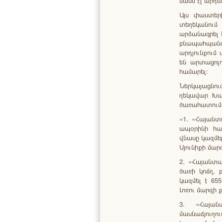
մասն էլ արդ
Այս փաստեր
տեղեկանում
արձանագրել 
բնապահպան
արդյունքում
են արտացոլո
համարել։
Ներկայացնո
ղեկավար Խա
ծառահատումն
«1. «Հայանտ
ապօրինի հա
վնասը կազմել
Սյունիքի մար
2. «Հայանտա
ծառի կոճղ,
կազմել է 65
Լոռու մարզի 
3. «Հայան
մասնաճյուղո