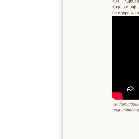
Հ․Գ․ Որպեսզ
Հայաստանի ա
հետքերով» տ
Համահայկակ
նախաձեռնութ