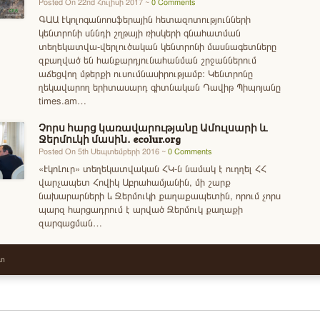
Posted On 22nd Հուլիսի 2017 ~
0 Comments
ԳԱԱ Էկոլոգանոոսֆերային հետազոտությունների
կենտրոնի սննդի շղթայի ռիսկերի գնահատման
տեղեկատվա-վերլուծական կենտրոնի մասնագետները
զբաղված են հանքարդյունահանման շրջաններում
աճեցվող մթերքի ուսումնասիրությամբ: Կենտրոնը
ղեկավարող երիտասարդ գիտնական Դավիթ Պիպոյանը
times.am…
Չորս հարց կառավարությանը Ամուլսարի և
Ջերմուկի մասին․ ecolur.org
Posted On 5th Սեպտեմբերի 2016 ~
0 Comments
«ԷկոԼուր» տեղեկատվական ՀԿ-ն նամակ է ուղղել ՀՀ
վարչապետ Հովիկ Աբրահամյանին, մի շարք
նախարարների և Ջերմուկի քաղաքապետին, որում չորս
պարզ հարցադրում է արված Ջերմուկ քաղաքի
զարգացման…
ատ