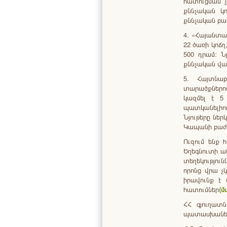
հատուցման չ
քննչական կ
քննչական բա
4. «Հայանտա
22 ծառի կոճ
500 դրամ: Ն
քննչական վար
5. Հայտնա
տարածքներու
կազմել է 5
պատկանելիո
Նյութերը ներ
Կապանի բաժ
Ուզում ենք 
Եղեգնուտի ա
տեղեկությու
որոնց վրա չ
իրավունք է 
հատումներ
(մ
ՀՀ գյուղատ
պատասխանել 