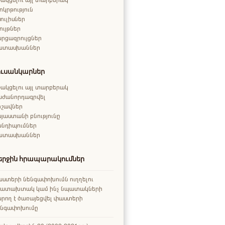
ոկրթություն
ուլիսներ
ույթներ
րցազրույցներ
ատասխաններ
ուսանկարներ
ակցելու այլ տարբերակ
աժանորդագրվել
րշավներ
յաստանի բնությունը
անդիպումներ
ատասխաններ
երջին հրապարակումներ
ստերի նենգափոխումն ուղղելու
րատախտակ կամ ինչ նպատակների
րող է ծառայեցվել փաստերի
ենգափոխումը