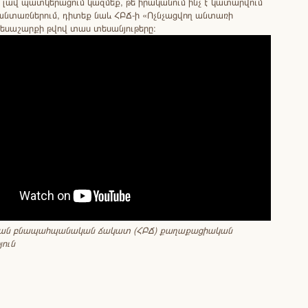
ի լավ պատկերացում կազմեք, թե իրականում ինչ է կատարվում
նտառներում, դիտեք նաև ՀԲՃ-ի «Ոչնչացվող անտառի
եսաշարքի թվով տաս տեսանյութերը։
ան բնապահպանական ճակատ (ՀԲՃ) քաղաքացիական
յուն