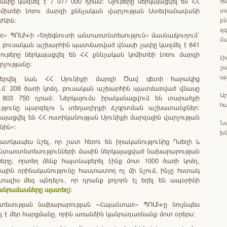
Ցա
ափը կազմել է 7 077 000 դրամ: Նյութերը ներկայացվել են ՀՀ
տ
ոմիտեի Լոռու մարզի քննչական վարչության Ստեփանավանի
բն
ժնին:
զգ
ռ» ՊՈԱԿ-ի «Եղեգնուտի անտառտնտեսություն» մասնաճյուղում՝
մ
ղ, բուսական աշխարհին պատճառված վնասի չափը կազմել է 841
յութերը ներկայացվել են ՀՀ քննչական կոմիտեի Լոռու մարզի
Լի
չությանը:
շա
պ
բերվել նաև ՀՀ Սյունիքի մարզի Ծավ գետի հարակից
մ՝ 208 ծառի կոճղ, բուսական աշխարհին պատճառված վնասը
Ա
 803 750 դրամ: Ներկայումս իրականացվում են տարածքի
հա
ւթյունը պարզելու և տեղադիրքի ճշգրտման աշխատանքներ:
կայացվել են ՀՀ ոստիկանության Սյունիքի մարզային վարչության
Ն
նին»:
խն
հատկապես նշել, որ շատ հեռու են իրականությունից Դսեղի և
նտառտնտեսությունների մասին ներկայացված նախարարության
նները, որտեղ մենք հայտնաբերել էինք մոտ 1000 ծառի կոճղ,
կային օրինականությունը հաստատող ոչ մի նշում, ինչը հստակ
տալիս մեզ պնդելու, որ դրանք բոլորն էլ եղել են ապօրինի
անրամասները այստեղ)
։
նտեսության նախարարության «Հայանտառ» ՊՈԱԿ-ը նույնպես
է մեր հարցմանը, որին առանձին կանրադառնանք մոտ օրերս։