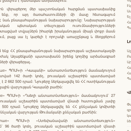
են քննվում է դատական ատյաններում։
Էկ
ին վերաբերող մեր պաշտոնական հարցման պատասխանից
Աս
 ենք, որ այդ ծառահատումների մի մասը հետագայում
Ել
է նաև բնապահպանության նախարարությունը։ Նախարարության
Հա
ական պետական տեսչության ուսումնասիրությունների
Պ
 ստացված տվյալներն իհարկե իրականության միայն փոքր մասն
ւմ, բայց սա էլ կարելի է որոշակի առաջընթաց և ձեռքբերում
Լ
ւմ ենք ՀՀ բնապահպանության նախարարության աշխատակազմի
Աջ
ժակ Աղաբեկյանի պատասխանն իրենց կողմից արձանագրած
Բ
երի վերաբերյալ․
Ա
Հա
առ» ՊՈԱԿ-ի «Կապանի» անտառտնտեսություն մասնաճյուղում
Հ
տված 142 ծառի կոճղ, բուսական աշխարհին պատճառված
Պ
 է 2 662 500 դրամ: Նյութերը ներկայացվել են ՀՀ ոստիկանության
զային վարչության Կապանի բաժին:
Վ
ռ» ՊՈԱԿ-ի «Դսեղի անտառտնտեսություն» մասնաճյուղում՝ 27
 բուսական աշխարհին պատճառված վնասի հատուցման չափը
Փա
5 500 դրամ: Նյութերը ներկայացվել են ՀՀ քննչական կոմիտեի
գ
քննչական վարչության Թումանյանի քննչական բաժնին:
կա
տառ» ՊՈԱԿ-ի «Ստեփանավանի անտառտնտեսություն»
ն
ւմ՝ 96 ծառի կոճղ, բուսական աշխարհին պատճառված վնասի