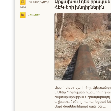
Արցախում դեռ իրական լ
4th Փետրվարի
ՀԷԿ-երի խնդիրներին
2020
Լրահոս
Այսօր՝ փետրվարի 4-ը, Ալեքսանդր
և Մհեր Պողոսյանի հացադուլի 9-
հայտարարություն է հրապարակել 
աշխատանքները դադարեցված են 
սեղմ ժամկետներում ստեղծել…