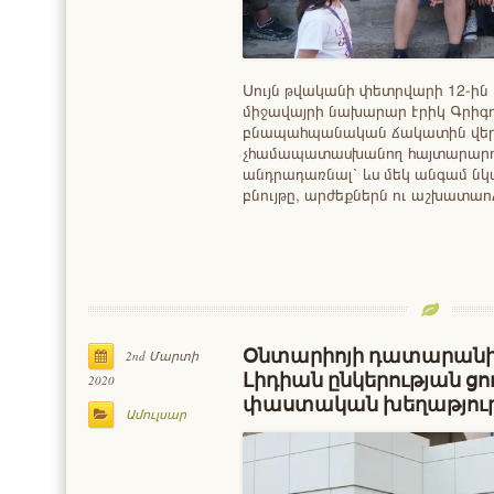
Սույն թվականի փետրվարի 12-ին 
միջավայրի նախարար Էրիկ Գրիգ
բնապահպանական ճակատին վերա
չհամապատասխանող հայտարարութ
անդրադառնալ՝ ևս մեկ անգամ նկա
բնույթը, արժեքներն ու աշխատա
Օնտարիոյի դատարանին
2nd Մարտի
Լիդիան ընկերության ցո
2020
փաստական խեղաթյուր
Ամուլսար