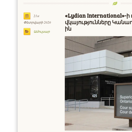
«Lydian International»
21st
վկայությունները Կանա
Փետրվարի 2020
ին
Ամուլսար