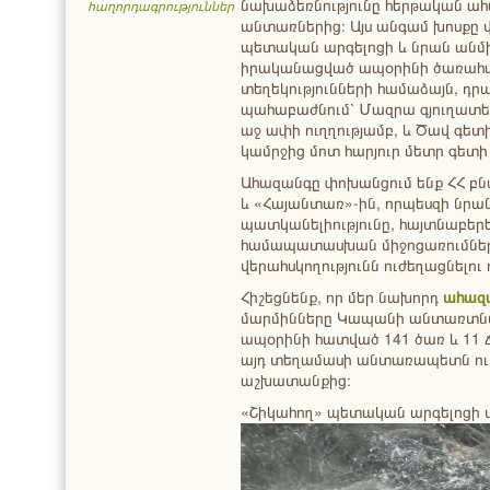
նախաձեռնությունը հերթական ահ
հաղորդագրություններ
անտառներից։ Այս անգամ խոսքը վ
պետական արգելոցի և նրան անմ
իրականացված ապօրինի ծառահա
տեղեկությունների համաձայն, դրա
պահաբաժնում՝ Մազրա գյուղատեղ
աջ ափի ուղղությամբ, և Ծավ գետ
կամրջից մոտ հարյուր մետր գետի
Ահազանգը փոխանցում ենք ՀՀ բ
և «Հայանտառ»-ին, որպեսզի նրա
պատկանելիությունը, հայտնաբեր
համապատասխան միջոցառումներ
վերահսկողությունն ուժեղացնելու 
Հիշեցնենք, որ մեր նախորդ
ահազ
մարմինները Կապանի անտառտնտե
ապօրինի հատված 141 ծառ և 11 ճյ
այդ տեղամասի անտառապետն ո
աշխատանքից։
«Շիկահող» պետական արգելոցի 