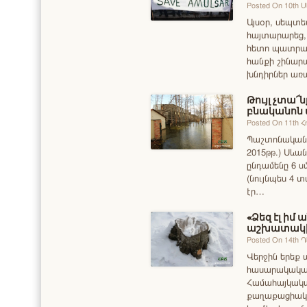
Posted On 10th 
Այսօր, սեպտե
հայտարարեց, 
հետո պատրաստ
հանքի շինարա
խնդիրներ առ
Թույլ չտա՜
բնականոն 
Posted On 11th Հ
Պաշտոնական տ
2015թթ.) Սևա
ընդամենը 6 սմ
(նույնպես 4 
էր…
«Ձեզ էլ ի
աշխատակ
Posted On 14th 
Վերջին երեք 
հասարակական
Համահայկակ
քաղաքացիակա