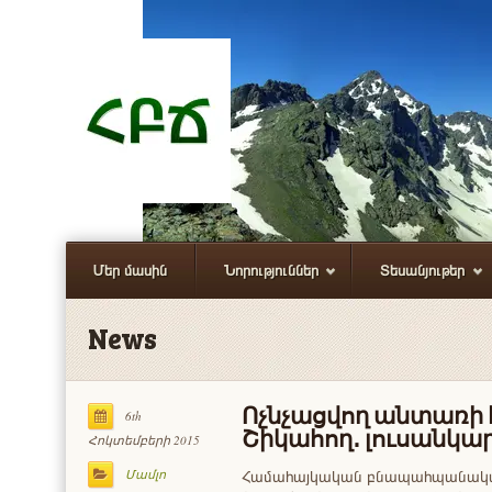
Մեր մասին
Նորություններ
Տեսանյութեր
News
Ոչնչացվող անտառի 
6th
Շիկահող․ լուսանկա
Հոկտեմբերի 2015
Համահայկական բնապահպանակա
Մամլո