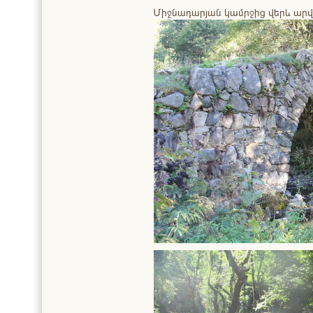
Միջնադարյան կամրջից վերև արվ