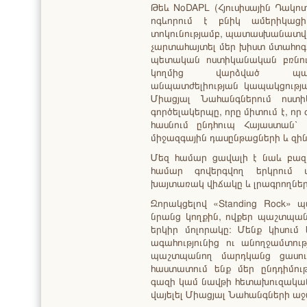
Թեև NoDAPL (Հյուսիսային Դակո
ոգևորում է բնիկ ամերիկաց
տոկունությամբ, պատասխանատվու
չարտահայտել մեր խիստ մտահոգո
պետական ոստիկանական բռնութ
կողմից վարձված պարա
անպատժելիության կապակցությ
Միացյալ Նահանգներում ոստ
գործելակերպը, որը միտում է, որ
հասնում ընդհուպ Հայաստան՝ 
միջազգային դասընթացների և զին
Մեզ համար ցավալի է նաև բազ
համար գովերգվող երկրում 
խայտառակ վիճակը և լրագրողներ
Զորակցելով «Standing Rock» 
նրանց կողքին, ովքեր պաշտպանո
երկիր մոլորակը։ Մենք կիսում
ագահությունից ու անողջամտությ
պաշտպանող մարդկանց ցասում
հաստատում ենք մեր ընդդիմութ
գազի կամ նավթի հետախուզական
վայելել Միացյալ Նահանգների աջա