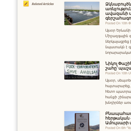
Ձկնաբույծնե
Related Articles
առնչությո
ավազանի ս
գերշահագո
Posted On 10th
Այսօր Երևանի
Միջազգային զ
ներկայացրեց 
նպատակն է գ
նորարարական
Նիկոլ Փաշի
շահը՝ պաշ
Posted On 10th 
Այսօր, սեպտե
հայտարարեց, 
հետո պատրաստ
հանքի շինարա
խնդիրներ առ
Բնապահապ
հերթական
Ամուլսարի
Posted On 6th Դ