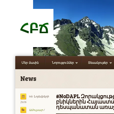
Մեր մասին
Նորություններ
Տեսանյութեր
News
#NoDAPL Զորակցութ
9th Նոյեմբերի
բնիկներին Հայաստա
2016
դեսպանատան առաջ
Ամուլսար
/