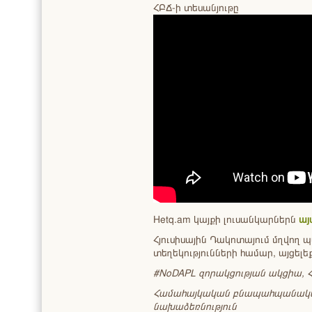
ՀԲՃ-ի տեսանյութը
Hetq.am կայքի լուսանկարներն
այ
Հյուսիսային Դակոտայում մղվող պ
տեղեկությունների համար, այցել
#NoDAPL զորակցության ակցիա,
Համահայկական բնապահպանակա
նախաձեռնություն