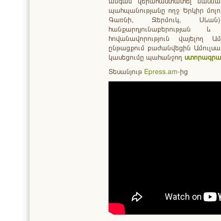
անգամ վերահաստատել մասնակի
պահպանությանը ողջ Երկիր մոլո
Գառնի, Ջերմուկ, Սևա
հանքարդյունաբերության
հովանավորություն վայելող Ա
ընթացքում բաժանվեցին Ամուլսա
կասեցումը պահանջող
ստորագր
Տեսանյութ
Epress.am
-ից