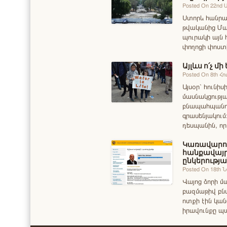
Posted On 22nd 
Ստորև հանրայ
թվականից Մա
պուրակի այն 
փողոցի փոստի
Այլևս ո՛չ 
Posted On 8th Հո
Այսօր՝ հունի
մասնակցությա
բնապահպանու
գրասենյակում
դեսպանին, որ
Կառավարո
հանքավայր
ընկերությա
Posted On 18th 
Վայոց ձորի մ
բազմաթիվ բնա
ոտքի էին կան
իրավունքը պ