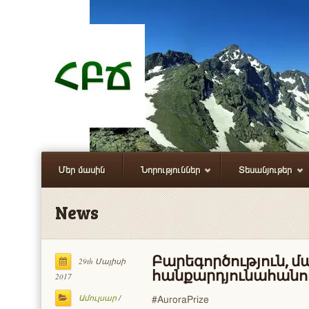
Մեր մասին
Նորություններ
Տեսանյութեր
News
Բարեգործություն, մ
29th Մայիսի
հանքարդյունահանո
2017
#AuroraPrize
Ամուլսար
/