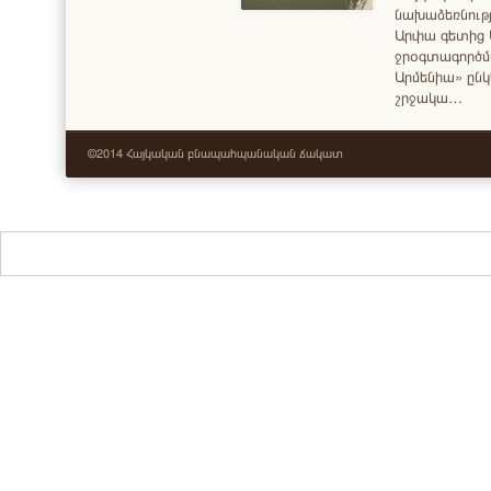
նախաձեռնությ
Արփա գետից 
ջրօգտագործմա
Արմենիա» ընկե
շրջակա…
©2014 Հայկական բնապահպանական ճակատ