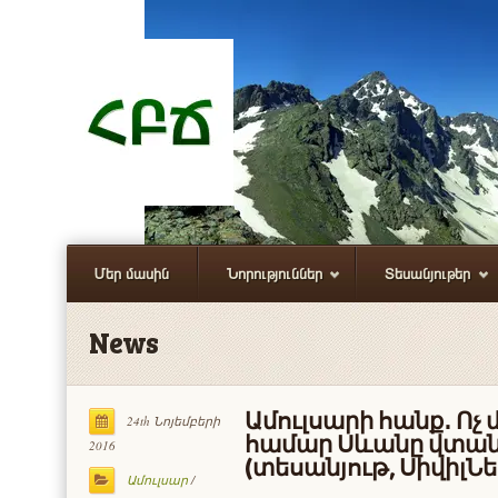
Մեր մասին
Նորություններ
Տեսանյութեր
News
Ամուլսարի հանք․ Ոչ 
24th Նոյեմբերի
համար Սևանը վտանգ
2016
(տեսանյութ, ՍիվիլՆե
Ամուլսար
/