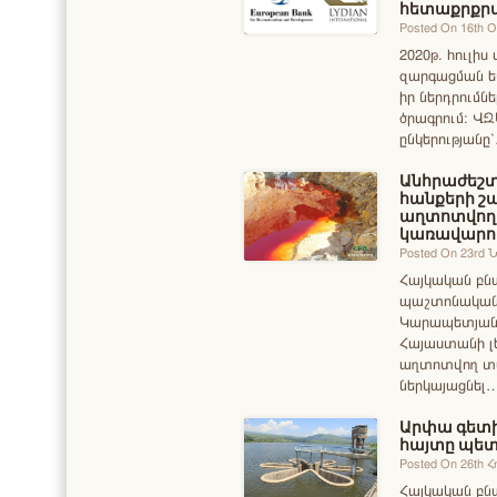
հետաքրքրվ
Posted On 16th 
2020թ. հուլի
զարգացման ե
իր ներդրումնե
ծրագրում։ ՎԶ
ընկերությանը
Անհրաժեշտ
հանքերի շ
աղտոտվող 
կառավարո
Posted On 23rd 
Հայկական բ
պաշտոնական 
Կարապետյանին
Հայաստանի լ
աղտոտվող տա
ներկայացնել
Արփա գետի
հայտը պետք
Posted On 26th 
Հայկական բ