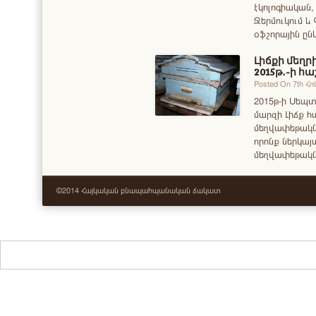
էկոլոգիական,
Ջերմուկում և Գ
օֆշորային ըն
Լիճքի մեղր
2015թ․-ի հ
Posted On 7th Հ
2015թ-ի Սեպտ
մարզի Լիճք հ
մեղվափեթակն
որոնք ներկայ
մեղվափեթակն
©2014 Հայկական բնապահպանական ճակատ