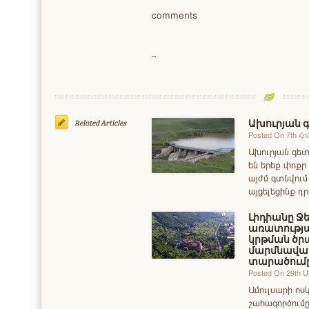
comments
Ախուրյան գ
Related Articles
Posted On 7th Հո
Ախուրյան գետ
են երեք փոքր
այժմ գտնվում
այցելեցինք դ
Լիդիանը Ջ
առատությա
կրթման ծր
մարմնավաճ
տարածումը
Posted On 29th 
Ամուլսարի ոս
շահագործումը