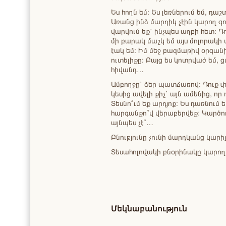
Ես հողն եմ։ Ես լեռներում եմ, դաշ
Առանց ինձ մարդիկ չէին կարող գոյ
վարվում եք՝ ինչպես աղբի հետ։ Դո
մի բարակ մաշկ եմ այս մոլորակի
էակ եմ։ Իմ մեջ բազմաթիվ օրգանի
ուտելիքը։ Բայց ես կոտրված եմ, 
հիվանդ…
Ամբողջը՝ ձեր պատճառով։ Դուք փո
կեսից ավելի քիչ՝ այն ամենից, որ
Տեսնո՞ւմ եք արդյոք։ Ես դառնում 
հարգանքո՞վ վերաբերվեք: Կարծում 
այնպես չէ՞…
Բնությունը չունի մարդկանց կարի
Տեսահոլովակի բնօրինակը կարող
Մեկնաբանություն