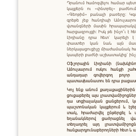
Դրանում համոզվելու համար պետ
կայքերն ու «փնտրել» բաժնում
«Գեոթիմ» բանալի բառերը։ Կգտ
գրեթե չեք հանդիպի Ամուլսար
վտանգների մասին հրապարակվա
հարցազրույցի։ Իսկ թե ինչո՞ւ է հ
Լիդիանը դրա հետ՝ կարելի է մ
փաստեր կան նաև այն մասի
ներկայացուցիչը միաժամանակ հա
կապերի բաժնի աշխատակից՝ ինչը
Օֆշորային Լիդիանի (նախկին
Ամուլսարում ոսկու հանքի շա
անդադար գովերգող բոլոր 
պատասխանատու են դրա բացասա
Կոչ ենք անում քաղաքացիներին
ցուցաբերել այս լրատվամիջոցնե
դա սոցիալական ցանցերում, կա
պաշտոնական կայքերում և էջ
տակ, հրաժարվել ընթերցել և 
եղանակներով ցածրացնել վա
տեղադրել այդ լրատվամիջոց
հանքարդյունաբերողների հետ և այ