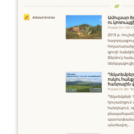
Ամուլսար 
Related Articles
ու կոռուպց
Posted On 14th 
2019 թ․ հուլի
հաղորդագրութ
հողատարածքն
գյուղի նախկի
Ջերմուկ համ
ներկայացուցի
Դեկտեմբերի
ոսկու հան
հանրային 
Posted On 9th Դ
Դեկտեմբերի 1
հյուրանոցու
հանդիպում, ո
բնապահպաննե
պատասխանատ
անտեսվող…