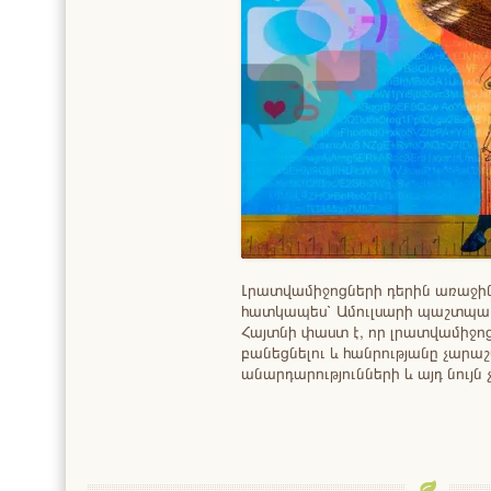
Լրատվամիջոցների դերին առաջին
հատկապես՝ Ամուլսարի պաշտպան
Հայտնի փաստ է, որ լրատվամիջոց
բանեցնելու և հանրությանը չարաշա
անարդարությունների և այդ նույ