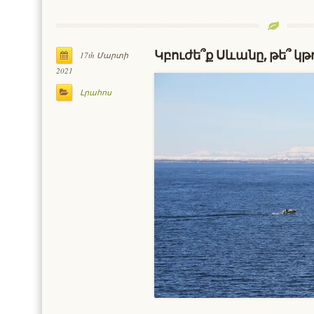
Կբուժե՞ք Սևանը, թե՞ կթ
17th Մարտի
2021
Լրահոս