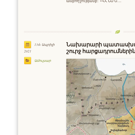
ամբողջությամբ։ «ՀՀ ՇՄՆ…
Նախարարի պատասխանն
13th Ապրիլի
շուրջ հարցադրումների
2021
Ամուլսար