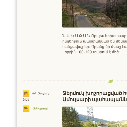
Ն Ա Խ Ա Բ Ա Ն Որպես երիտասար
ընդերքում պարփակված են մետ
հանքավայրեր։ Դրանց մի մասը հայ
վերջին 100-120 տարում է մեծ…
Ջերմուկ խոշորացված հ
6th Մարտի
Ամուլսարի պահապաննե
2021
Ամուլսար