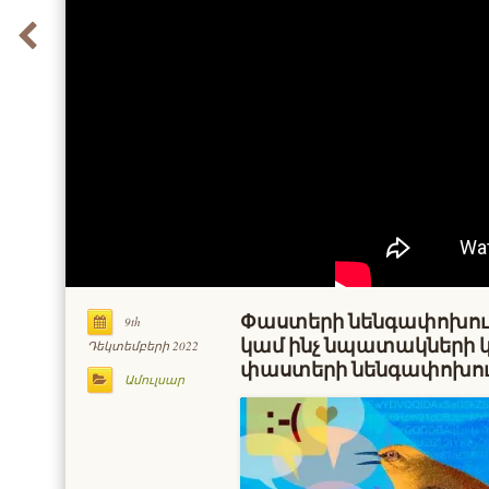
Փաստերի նենգափոխու
9th
կամ ինչ նպատակների կ
Դեկտեմբերի 2022
փաստերի նենգափոխու
Ամուլսար