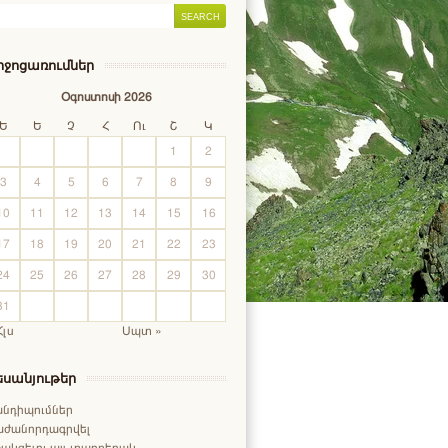
իջոցառումներ
Օգոստոսի 2026
Ե
Ե
Չ
Հ
Ու
Շ
Կ
1
2
3
4
5
6
7
8
9
10
11
12
13
14
15
16
17
18
19
20
21
22
23
24
25
26
27
28
29
30
31
Հլս
Սպտ »
եսանյութեր
անդիպումներ
աժանորդագրվել
ակցելու այլ տարբերակ