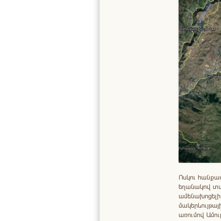
Ոսկու հանքա
եղանակով տա
ամենախոցելի
մակերևույթայ
առումով Ամու