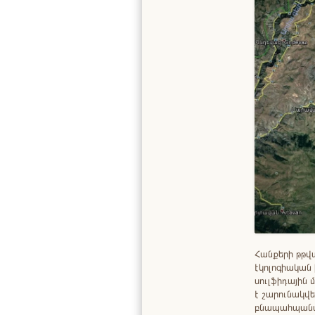
Հանքերի թթվ
էկոլոգիական 
սուլֆիդային
է շարունակվ
բնապահպանա