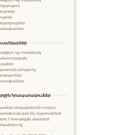
ոկրթություն
ուլիսներ
ույթներ
րցազրույցներ
ատասխաններ
ուսանկարներ
ակցելու այլ տարբերակ
աժանորդագրվել
րշավներ
յաստանի բնությունը
անդիպումներ
ատասխաններ
երջին հրապարակումներ
ստերի նենգափոխումն ուղղելու
րատախտակ կամ ինչ նպատակների
րող է ծառայեցվել փաստերի
ենգափոխումը