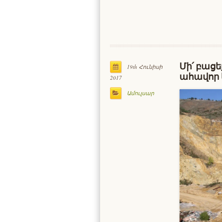
Մի՛ բաց
19th Հունիսի
ահավոր 
2017
Ամուլսար