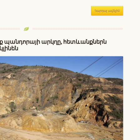
Կարդալ ավելին
եք պանդորայի արկղը, հետևանքներն
կլինեն