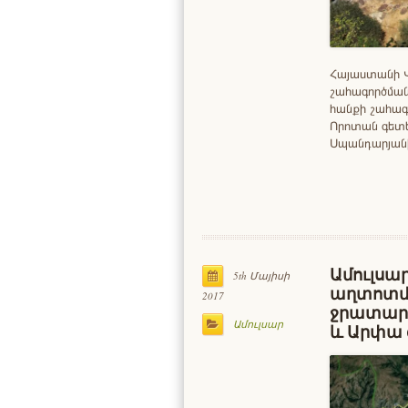
Հայաստանի Վ
շահագործման
հանքի շահագ
Որոտան գետե
Սպանդարյանի
Ամուլսար
5th Մայիսի
աղտոտմ
2017
ջրատար 
Ամուլսար
և Արփա 