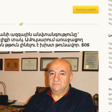
Էկ
Աս
Կարդալ ավելին
Ել
Հա
Պ
նի ազգային անվտանգությունը`
Լ
իքի տակ. Ամուլսարում առաջացող
Աջ
 թթուն լինելու է խիստ թունավոր․ SOS
Բ
Ա
Հա
Հ
Պ
Վ
Փա
գ
կա
ն