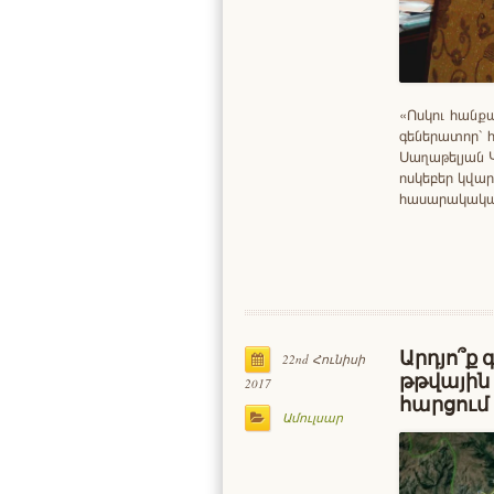
«Ոսկու հանք
գեներատոր` հ
Սաղաթելյան 
ոսկեբեր կվա
հասարակական
Արդյո՞ք 
22nd Հունիսի
թթվային
2017
հարցու
Ամուլսար