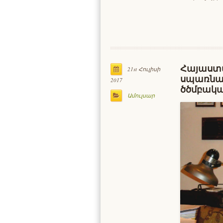
Հայաստա
21st Հուլիսի
սպառնալ
2017
ծծմբական
Ամուլսար