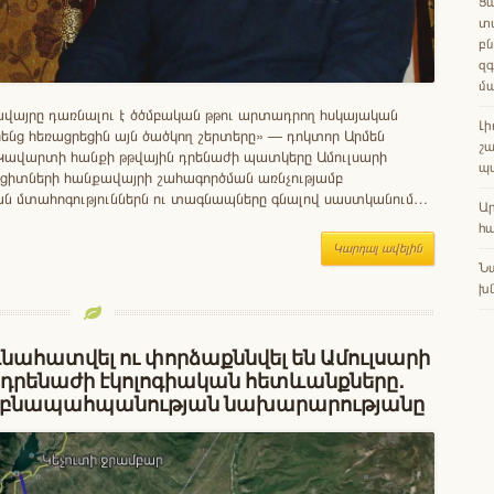
Ցա
տ
բն
զգ
մ
ավայրը դառնալու է ծծմբական թթու արտադրող հսկայական
Լի
ենց հեռացրեցին այն ծածկող շերտերը» — դոկտոր Արմեն
շա
Կավարտի հանքի թթվային դրենաժի պատկերը Ամուլսարի
պ
րցիտների հանքավայրի շահագործման առնչությամբ
 մտահոգություններն ու տագնապները գնալով սաստկանում…
Ա
հա
Կարդալ ավելին
Ն
խն
գնահատվել ու փորձաքննվել են Ամուլսարի
 դրենաժի էկոլոգիական հետևանքները․
մ բնապահպանության նախարարությանը