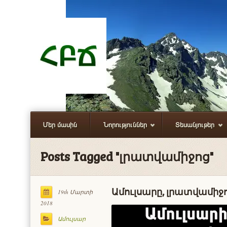
Մեր մասին
Նորություններ
Տեսանյութեր
Posts Tagged "լրատվամիջոց"
Ամուլսարը, լրատվամիջ
19th Մարտի
2018
Ամուլսար