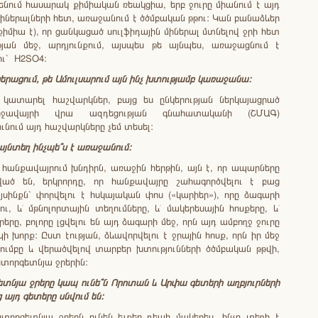
ենում հասարակ քիմիական ռեակցիա, երբ ջուրը միանում է այդ
միներալների հետ, առաջանում է ծծմբական թթու: Կան բանաձևեր
միա է), որ ցանկացած սուլֆիդային միներալ մտնելով ջրի հետ
յան մեջ, արդյունքում, այսպես թե այնպես, առաջացնում է
ու` H2SO4:
երացում
,
թե
Ամուլսարում
այն
ինչ
խտությամբ
կառաջանա
:
կատարել հաշվարկներ, բայց ես ընկերության ներկայացրած
ջավայրի վրա ազդեցության գնահատականի (ՇՄԱԳ)
ւնում այդ հաշվարկները չեմ տեսել:
այնտեղ
ինչպե՞ս
է
առաջանում
:
 հանքավայրում խնդիրն, առաջին հերթին, այն է, որ ապարները
ած են, երկրորդը, որ հանքավայրը շահագործվելու է բաց
յսինքն` փորվելու է հսկայական փոս («կարիեր»), որը ձագարի
ւ, և՛ մթնոլորտային տեղումները, և՛ մակերեսային հոսքերը, և՛
րերը, բոլորը լցվելու են այդ ձագարի մեջ, որն այդ ամբողջ ջուրը
պի խորք: Ըստ էության, ձևավորվելու է ջրային հոսք, որն իր մեջ
ծումբը և վերածվելով տարբեր խտությունների ծծմբական թթվի,
ստորգետնյա ջրերին:
ետնյա
ջրերը
կապ
ունե՞ն
Որոտան
և
Արփա
գետերի
աղբյուրների
ց
այդ
գետերը
սնվում
են
:
տորգետնյա ջրերն ունեն ելքեր դեպի մակերես, ինչը տեղի է