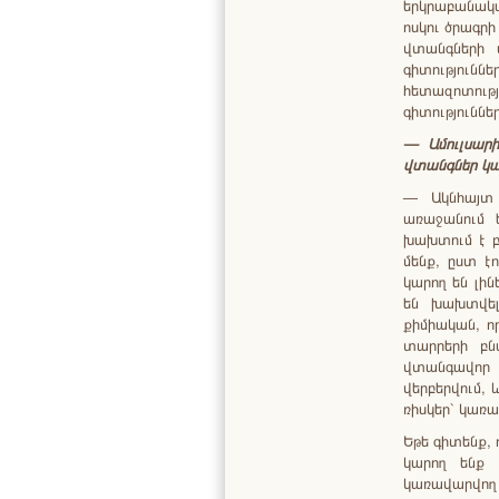
երկրաբանակա
ոսկու ծրագրի
վտանգների 
գիտությու
հետազոտութ
գիտություննե
—
Ամուլսար
վտանգներ
կա
— Ակնհայտ 
առաջանում ե
խախտում է բ
մենք, ըստ է
կարող են լին
են խախտվել
քիմիական, ո
տարրերի բնա
վտանգավոր 
վերբերվում, 
ռիսկեր` կառ
Եթե գիտենք, ո
կարող ենք 
կառավարվող 