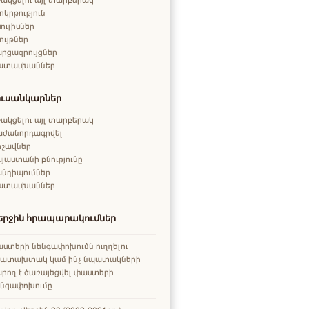
ոկրթություն
ուլիսներ
ույթներ
րցազրույցներ
ատասխաններ
ուսանկարներ
ակցելու այլ տարբերակ
աժանորդագրվել
րշավներ
յաստանի բնությունը
անդիպումներ
ատասխաններ
երջին հրապարակումներ
ստերի նենգափոխումն ուղղելու
րատախտակ կամ ինչ նպատակների
րող է ծառայեցվել փաստերի
ենգափոխումը