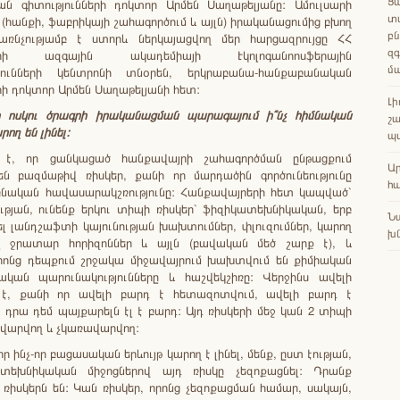
Ցա
ն գիտությունների դոկտոր Արմեն Սաղաթելյանը: Ամուլսարի
տ
 (հանքի, ֆաբրիկայի շահագործում և այլն) իրականացումից բխող
բն
առնչությամբ է ստորև ներկայացվող մեր հարցազրույցը ՀՀ
զգ
նների ազգային ակադեմիայի Էկոլոգանոոսֆերային
մ
յունների կենտրոնի տնօրեն, երկրաբանա-հանքաբանական
րի դոկտոր Արմեն Սաղաթելյանի հետ:
Լի
ի
ոսկու
ծրագրի
իրականացման
պարագայում
ի՞նչ
հիմնական
շա
րող
են
լինել
:
պ
է, որ ցանկացած հանքավայրի շահագործման ընթացքում
Ա
ն բազմաթիվ ռիսկեր, քանի որ մարդածին գործունեությունը
հա
նական հավասարակշռությունը: Հանքավայրերի հետ կապված`
ության, ունենք երկու տիպի ռիսկեր` ֆիզիկատեխնիկական, երբ
Ն
ել լանդշաֆտի կայունության խախտումներ, փլուզումներ, կարող
խն
 ջրատար հորիզոններ և այլն (բավական մեծ շարք է), և
րոնց դեպքում շրջակա միջավայրում խախտվում են քիմիական
կան պարունակությունները և հաշվեկշիռը: Վերջինս ավելի
է, քանի որ ավելի բարդ է հետազոտվում, ավելի բարդ է
և դրա դեմ պայքարելն էլ է բարդ: Այդ ռիսկերի մեջ կան 2 տիպի
ավարվող և չկառավարվող:
ր ինչ-որ բացասական երևույթ կարող է լինել, մենք, ըստ էության,
տեխնիկական միջոցներով այդ ռիսկը չեզոքացնել: Դրանք
ռիսկերն են: Կան ռիսկեր, որոնց չեզոքացման համար, սակայն,