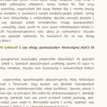
ելիեֆի ամենախոր տեղերում, որոնք ձորերն են: Եթե դուք
ն դարձնեք, աղբյուրների մեծ մասը ձորերի մեջ է, որտեղ նրանք
իս մակերես ու խառնվում արդեն մակերևութային ջրերին, որոնք
ն նաև ձնհալներից և անձրևներից։ Այդտեղ առաջին խնդիրն է
 այդ թթվային ջրերի ստորգետնյա հոսքը կարգավորելու
, առաջինը, չկան, քանի որ շատ բարդ տեխնիկական խնդիր է:
ԱԳ հաշվետվությունում որևէ կերպ չի արծարծվում` ինչպես
 այդ թթվային դրենաժը։ Ես համարում եմ, որ այդ ռիսկը
ռիսկ է:
ին
դրենաժի
և
այդ
ռիսկը
չկառավարելու
հետևանքով
ինչե՞ր
են
քաղցրահամ բազմաթիվ աղբյուրներ վերածվելու են թթվային
 ջրերի և, կախված թթվայնության չափերից, կարող են այլևս ոչ
ալ ոռոգման, ինչպես նաև մարդկանց և անասունների խմելու
դ աղբյուրները կբարձրացնեն թթվայնությունը հենց հիմնական
փայի և Որոտանի, ինչը կազդի այդ գետերի էկոլոգիական
րա, լուրջ փոփոխություններ տեղի կունենան: Այստեղ պետք է
նաև այն, որ բնության մեջ ամեն ինչ փոխկապակցված է, կփոխվի
թյունը, կփոխվի նաև այդ ջրում լուծված աղերի քանակը, թթու
 ավելի շատ աղեր ու մետաղներ կարող է լուծել, այսինքն` այդ
ւնավոր է լինելու և ոչ պիտանի ոռոգման համար: