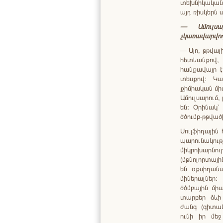
տեխնիկական 
այդ ռիսկերն
—
Ամուլսա
չկառավարվո
— Այո, թթվա
հետևանքով, 
հանքավայր է
տեսքով: Կա
քիմիական միա
Ամուլսարում,
են: Օրինակ`
ծծումբ-թթված
Սուլֆիդային
պարունակութ
միկրոխարնու
(մթնոլորտայի
են օքսիդանա
միներալներ
ծծմբային մի
տարբեր ձևի 
ժանգ (գիտակ
ունի իր մեջ