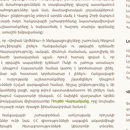
ն մտահոգություններն ու տագնապները գնալով սաստկանում
Էկ
տահոգություններ կան նաև մասնագիտական շրջանակներում:
Աս
նիա» ընկերությունը տեղում արդեն սկսել է Վայոց Ձորի մարզում
Ել
ւլսարի ոսկու հանքավայրի շահագործմանը նպատակամիտված
Հա
աշխատանքները և նախատեսել է հաջորդ տարվա գարնանը
Պ
ւ առաջին խմբաքանակը:
 որ «Լիդիան Արմենիա»-ի ներկայացուցիչները շարունակ հերքում
Լ
ուլֆիդային լինելու հանգամանքն ու թթվային դրենաժի
Աջ
նարավորությունը, սակայն, միևնույն ժամանակ, պատվիրել են
Բ
ենաժի կառավարման պլան, որում հստակ գրված է, որ
Ա
է թթվային ապարների դրենաժ։ Ոսկի ու շահույթ ստանալու
Հա
ս դեպքում Հայաստանի համար կարող է կործանարար լինել,
Հ
ամար այն հաստատ կործանարար է լինելու: Հանքավայրի
Պ
ն ուղղությամբ աշխատանքները չկասեցնելու դեպքում
ւնների նշված զարգացման համար, հիշյալ ընկերությունից և մի
յաներից բացի, այլոց թվում պատասխանատու են լինելու նաև
Վ
իայում Հայաստանի դեսպան, ՀՀ նախկին վարչապետ Արմեն
 մոսկվաբնակ միլիարդատեր
Ռուբեն Վարդանյանը
, որը նույնպես
Փա
ուլսարի ոսկու ծրագրի ֆինանսավորման ետևում:
գ
կա
 հանքավայրի շահագործման առնչությամբ որոշակի
ն
ւններ ունի նաև ՀՀ գիտությունների ազգային ակադեմիայի
ոսֆերային հետազոտությունների կենտրոնի տնօրեն,