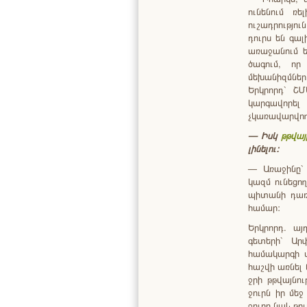
ունենում ռ
ուշադրությու
դուրս են գալ
առաջանում ե
ծագում, որ
մեխանիզմներ
Երկրորդ` ՇՄ
կարգավորել
չկառավարվող 
—
Իսկ
թթվայ
լինելու
:
— Առաջինը` 
կազմ ունեցող
պիտանի դառն
համար:
Երկրորդ. այ
գետերի` Ար
համակարգի վ
հաշվի առնել 
ջրի թթվայնու
ջուրն իր մեջ
ջուրը նաև թո