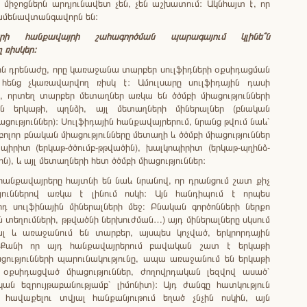
միջոցներն արդյունավետ չեն, չեն աշխատում: Ակնհայտ է, որ
 ամենավտանգավորն են:
րի
հանքավայրի
շահագործման
պարագայում
կլինե՞ն
ղ
ռիսկեր
:
յին դրենաժը, որը կառաջանա տարբեր սուլֆիդների օքսիդացման
հենց չկառավարվող ռիսկ է: Ամուլսարը սուլֆիդային դասի
, որտեղ տարբեր մետաղներ առկա են ծծմբի միացությունների
ն երկաթի, պղնձի, այլ մետաղների միներալներ (բնական
ցություններ): Սուլֆիդային հանքավայրերում, նրանց թվում նաև`
 բոլոր բնական միացությունները մետաղի և ծծմբի միացություններ
 պիրիտ (երկաթ-ծծումբ-թթվածին), խալկոպիրիտ (երկաթ-պղինձ-
ին), և այլ մետաղների հետ ծծմբի միացություններ:
 հանքավայրերը հայտնի են նաև նրանով, որ դրանցում շատ քիչ
յուններով առկա է լինում ոսկի: Այն հանդիպում է որպես
րդ սուլֆինային միներալների մեջ։ Բնական գործոնների ներքո
ն տեղումների, թթվածնի ներխուժման…) այդ միներալները սկսում
լ և առաջանում են տարբեր, այսպես կոչված, երկրորդային
: Քանի որ այդ հանքավայրերում բավական շատ է երկաթի
ացությունների պարունակությունը, ապա առաջանում են երկաթի
օքսիդացված միացություններ, ժողովրդական լեզվով ասած`
ան եզրույթաբանությամբ` լիմոնիտ): Այդ ժանգը հատկություն
 հավաքելու տվյալ հանքանյութում եղած չնչին ոսկին, այն