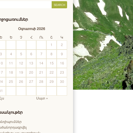
իջոցառումներ
Օգոստոսի 2026
Ե
Ե
Չ
Հ
Ու
Շ
Կ
1
2
3
4
5
6
7
8
9
10
11
12
13
14
15
16
17
18
19
20
21
22
23
24
25
26
27
28
29
30
31
Հլս
Սպտ »
եսանյութեր
անդիպումներ
աժանորդագրվել
ակցելու այլ տարբերակ