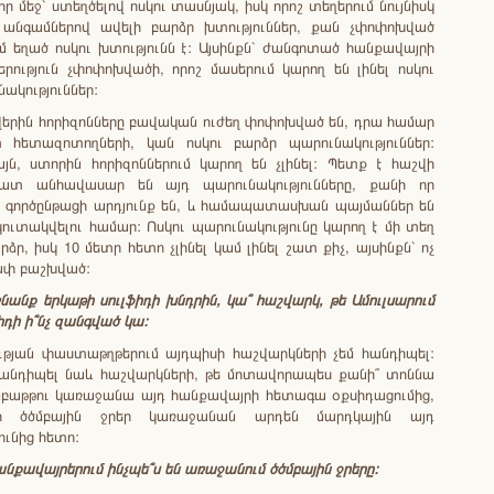
իր մեջ` ստեղծելով ոսկու տասնյակ, իսկ որոշ տեղերում նույնիսկ
 անգամներով ավելի բարձր խտություններ, քան չփոփոխված
մ եղած ոսկու խտությունն է: Այսինքն` ժանգոտած հանքավայրի
րություն չփոփոխվածի, որոշ մասերում կարող են լինել ոսկու
ակություններ:
 վերին հորիզոնները բավական ուժեղ փոփոխված են, դրա համար
 հետազոտողների, կան ոսկու բարձր պարունակություններ:
յն, ստորին հորիզոններում կարող են չլինել: Պետք է հաշվի
շատ անհավասար են այդ պարունակությունները, քանի որ
 գործընթացի արդյունք են, և համապատասխան պայմաններ են
ուտակվելու համար: Ոսկու պարունակությունը կարող է մի տեղ
րձր, իսկ 10 մետր հետո չլինել կամ լինել շատ քիչ, այսինքն` ոչ
փ բաշխված:
նանք
երկաթի
սուլֆիդի
խնդրին
,
կա՞
հաշվարկ
,
թե
Ամուլսարում
իդի
ի՞նչ
զանգված
կա
:
ւթյան փաստաթղթերում այդպիսի հաշվարկների չեմ հանդիպել:
 հանդիպել նաև հաշվարկների, թե մոտավորապես քանի՞ տոննա
մբաթթու կառաջանա այդ հանքավայրի հետագա օքսիդացումից,
լի ծծմբային ջրեր կառաջանան արդեն մարդկային այդ
ունից հետո:
անքավայրերում
ինչպե՞ս
են
առաջանում
ծծմբային
ջրերը
: