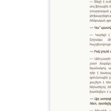
— Տեղի է ուն
սուլֆիդային 
(տարրական քի
փոխազդեցութ
ծծմբական թթ
—
Կա՞
պատկ
— Կարելի է 
Շրջակա մի
հաշվետվությո
—
Իսկ
ջուրն
— Ամուլսարի
շատ ճաքճքվ
եղանակով, ա
դեր է խաղալո
գրունտային ջ
քաշելու է դե
ներառելով ծ
խառնվելու է 
—
Այդ
ստորգ
հետ
,
որտեղի
— Իհարկե, ս