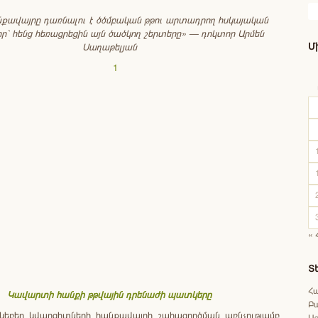
նքավայրը
դառնալու
է
ծծմբական
թթու
արտադրող
հսկայական
որ
`
հենց
հեռացրեցին
այն
ծածկող
շերտերը» — դոկտոր Արմեն
Մ
Սաղաթելյան
« 
Տ
Հ
Կավարտի հանքի թթվային դրենաժի պատկերը
Բ
սկեբեր կվարցիտների հանքավայրի շահագործման առնչությամբ
Աջ