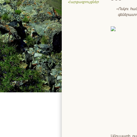
Հարցազրույցներ
«Ոսկու
հա
գեներատ
Ամուլսարի ո