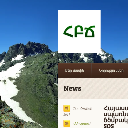
Մեր մասին
Նորություններ
News
Հայաստ
21st Հուլիսի
սպառնա
2017
ծծմբակա
Ամուլսար
/
SOS