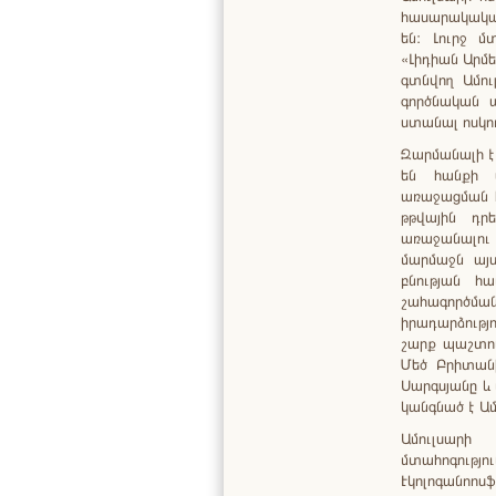
հասարակակա
են: Լուրջ մ
«Լիդիան Արմե
գտնվող Ամո
գործնական 
ստանալ ոսկո
Զարմանալի է,
են հանքի ս
առաջացման հ
թթվային դր
առաջանալու 
մարմաջն այ
բնության հ
շահագործմա
իրադարձությո
շարք պաշտոն
Մեծ Բրիտան
Սարգսյանը և
կանգնած է Ամ
Ամուլսարի
մտահոգությո
Էկոլոգանո