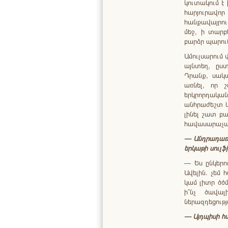
կուտակում է 
հարյուրավոր
հանքավայրու
մեջ, ի տարբե
բարձր պարուն
Ամուլսարում
այնտեղ, ըստ
Դրանք, սակա
առնել, որ 
երկրորդական
անհրաժեշտ կ
լինել շատ բա
հավասարաչա
—
Անդրադառ
երկաթի
սուլֆ
— Ես ընկերո
Ավելին. չեմ
կամ լիտր ծծ
ի՞նչ ծավա
ներազդեցությ
—
Այդպիսի
հ