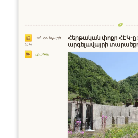
Հերթական փոքր ՀԷԿ-ը
18th Հունվարի
արգելավայրի տարածքու
2019
Լրահոս