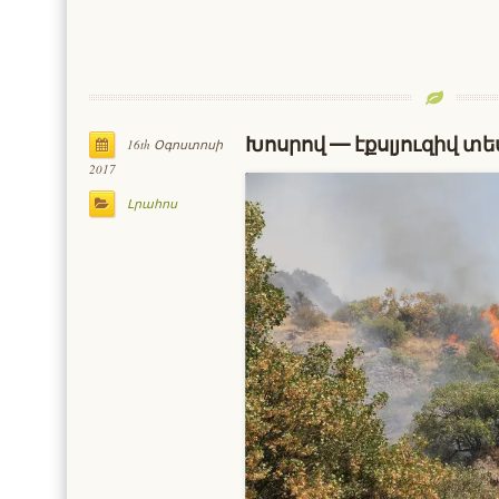
Խոսրով — էքսլյուզիվ տե
16th Օգոստոսի
2017
Լրահոս