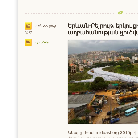
Երևան-Բեյրութ. երկու քո
13th Հուլիսի
աղբահանության չլուծվ
2017
Լրահոս
Նկարը՝ teachmideast.org 2015թ.-ի