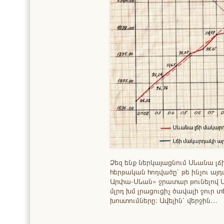
Ձեզ ենք ներկայացնում Սևանա լճ
հերթական հոդվածը՝ թե ինչու այ
Արփա-Սևան» ջրատար թունելով Ս
մլրդ խմ լրացուցիչ ծավալի ջուր 
խոստումները։ Ավելին՝ վերջին…