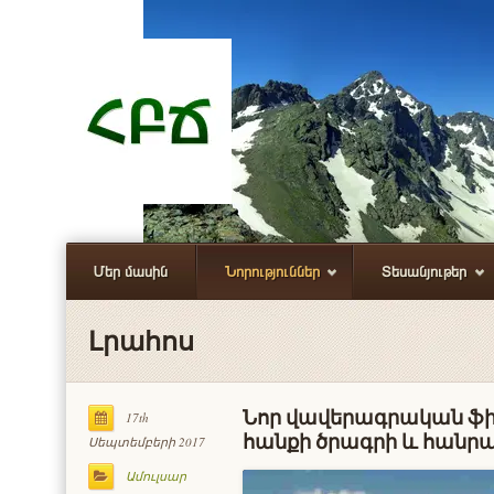
Մեր մասին
Նորություններ
Տեսանյութեր
Լրահոս
Նոր վավերագրական ֆիլ
17th
հանքի ծրագրի և հանրա
Սեպտեմբերի 2017
Ամուլսար