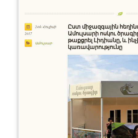
Ըստ միջազգային հեղի
24th Հուլիսի
Ամուլսարի ոսկու ծրագիրը
2017
թաքցրել Լիդիանը, և ին
Ամուլսար
կառավարությունը