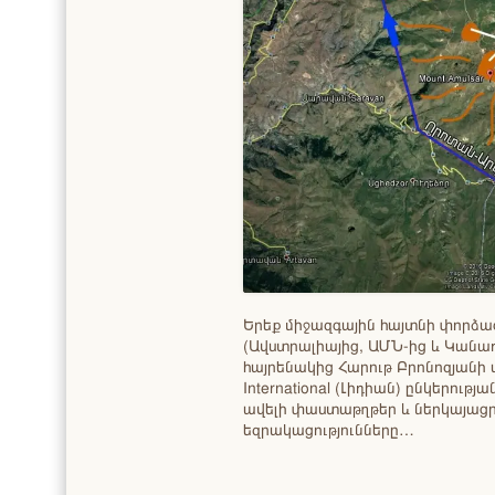
Երեք միջազգային հայտնի փորձ
(Ավստրալիայից, ԱՄՆ-ից և Կանադ
հայրենակից Հարութ Բրոնոզյանի պ
International (Լիդիան) ընկերութ
ավելի փաստաթղթեր և ներկայացր
եզրակացությունները…