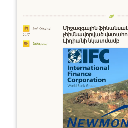
Միջազգային ֆինանսակա
2nd Հուլիսի
չհիմնավորված վստահու
2017
Լիդիանի նկատմամբ
Ամուլսար