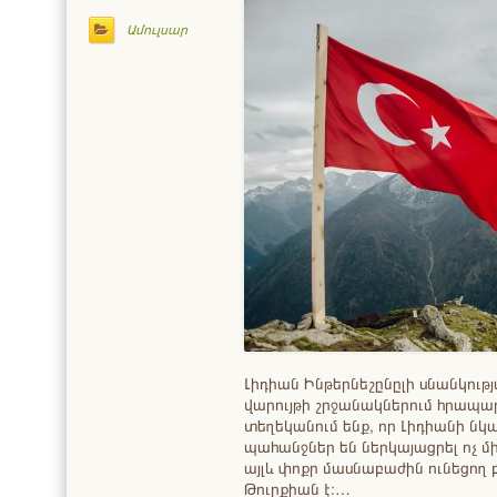
Ամուլսար
Լիդիան Ինթերնեշընըլի սնանկութ
վարույթի շրջանակներում հրապ
տեղեկանում ենք, որ Լիդիանի ն
պահանջներ են ներկայացրել ոչ 
այլև փոքր մասնաբաժին ունեցող 
Թուրքիան է։…