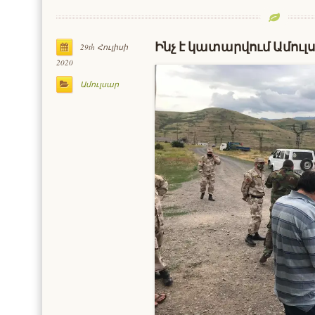
Ինչ է կատարվում Ամուլ
29th Հուլիսի
2020
Ամուլսար