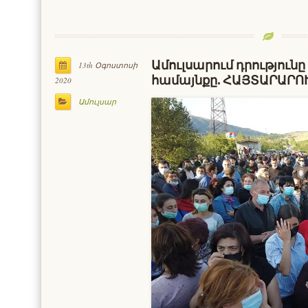
Ամուլսարում դրությունը
13th Օգոստոսի
համայնքը. ՀԱՅՏԱՐԱՐՈ
2020
Ամուլսար