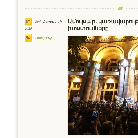
Ամուլսար․ կառավարութ
20th Օգոստոսի
խոստումները
2020
Ամուլսար