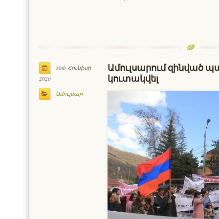
Ամուլսարում զինված պա
30th Հունիսի
կուտակվել
2020
Ամուլսար