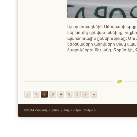
Այսօր լուսադեմին Ամուլսարի եր
ներխուժել զինված անձինք, ովքե
պահնորդային ընկերությունը: Մո
մեքենաների անիվների տակ սպան
ձագուկների: Քիչ անց, Ջերմուկի
‹
1
2
3
4
5
6
›
»
©2014 Հայկական բնապահպանական ճակատ